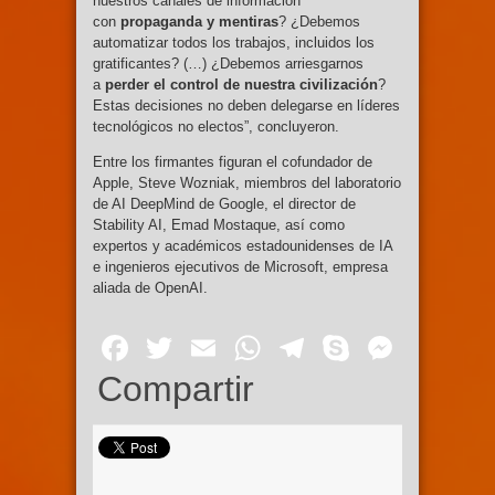
nuestros canales de información
con
propaganda y mentiras
? ¿Debemos
automatizar todos los trabajos, incluidos los
gratificantes? (…) ¿Debemos arriesgarnos
a
perder el control de nuestra civilización
?
Estas decisiones no deben delegarse en líderes
tecnológicos no electos”, concluyeron.
Entre los firmantes figuran el cofundador de
Apple, Steve Wozniak, miembros del laboratorio
de AI DeepMind de Google, el director de
Stability AI, Emad Mostaque, así como
expertos y académicos estadounidenses de IA
e ingenieros ejecutivos de Microsoft, empresa
aliada de OpenAI.
Facebook
Twitter
Email
WhatsApp
Telegram
Skype
Mess
Compartir