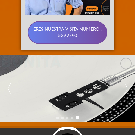
ERES NUESTRA VISITA NÚMERO :
5299790
89.3 FM 
SU RADIO 
BONITA