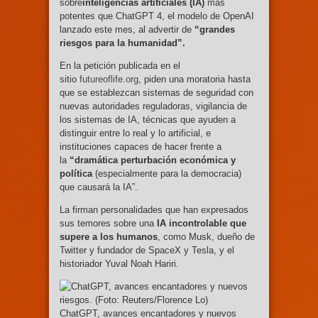
sobre
inteligencias artificiales (IA)
más
potentes que ChatGPT 4, el modelo de OpenAI
lanzado este mes, al advertir de
“grandes
riesgos para la humanidad”.
En la petición publicada en el
sitio
futureoflife.org
, piden una moratoria hasta
que se establezcan sistemas de seguridad con
nuevas autoridades reguladoras, vigilancia de
los sistemas de IA, técnicas que ayuden a
distinguir entre lo real y lo artificial, e
instituciones capaces de hacer frente a
la
“dramática perturbación económica y
política
(especialmente para la democracia)
que causará la IA”.
La firman personalidades que han expresados
sus temores sobre una
IA incontrolable que
supere a los humanos
, como Musk, dueño de
Twitter y fundador de SpaceX y Tesla, y el
historiador Yuval Noah Hariri.
ChatGPT, avances encantadores y nuevos