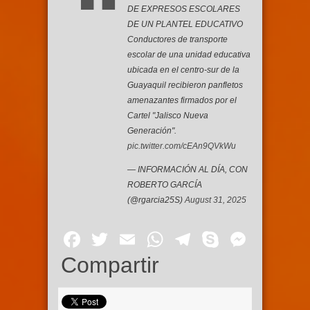
DE EXPRESOS ESCOLARES
DE UN PLANTEL EDUCATIVO
Conductores de transporte
escolar de una unidad educativa
ubicada en el centro-sur de la
Guayaquil recibieron panfletos
amenazantes firmados por el
Cartel "Jalisco Nueva
Generación".
pic.twitter.com/cEAn9QVkWu
— INFORMACIÓN AL DÍA, CON
ROBERTO GARCÍA
(@rgarcia25S)
August 31, 2025
Facebook
Twitter
Email
WhatsApp
Telegram
Skype
Mess
Compartir