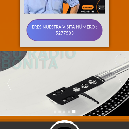
ERES NUESTRA VISITA NÚMERO :
5277583
89.3 FM 
SU RADIO 
BONITA