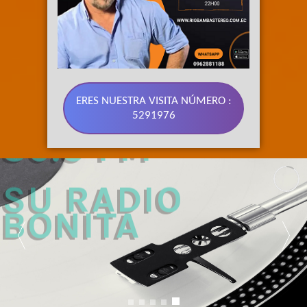
ERES NUESTRA VISITA NÚMERO :
5291976
89.3 FM 
SU RADIO 
BONITA