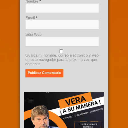
Nombre
*
Email
*
Sitio Web
Guarda mi nombre, correo electrónico y web
en este navegador para la próxima vez que
comente.