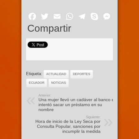
Facebook
Twitter
Email
WhatsApp
Telegram
Skype
Mess
Compartir
Etiqueta:
ACTUALIDAD
DEPORTES
ECUADOR
NOTICIAS
Anterior:
Una mujer llevó un cadáver al banco e
intentó sacar un préstamo en su
nombre
Siguiente:
Hora de inicio de la Ley Seca por
Consulta Popular, sanciones por
incumplir la medida