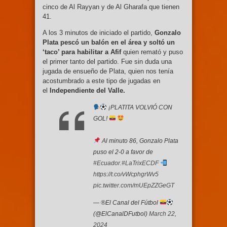
cinco de Al Rayyan y de Al Gharafa que tienen
41.
A los 3 minutos de iniciado el partido,
Gonzalo
Plata pescó un balón en el área y soltó un
‘taco’ para habilitar a Afif
quien remató y puso
el primer tanto del partido. Fue sin duda una
jugada de ensueño de Plata, quien nos tenía
acostumbrado a este tipo de jugadas en
el
Independiente del Valle.
¡PLATITA VOLVIÓ CON
GOL!
Al minuto 86, Gonzalo Plata
puso el 2-0 a favor de
#Ecuador
.
#LaTrixECDF
https://t.co/vWcphgrWv5
pic.twitter.com/mUEpZZGeGT
— ®El Canal del Fútbol
(@ElCanalDFutbol)
March 22,
2024