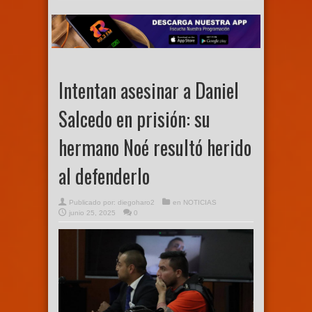
Intentan asesinar a Daniel
Salcedo en prisión: su
hermano Noé resultó herido
al defenderlo
Publicado por:
diegoharo2
en
NOTICIAS
junio 25, 2025
0