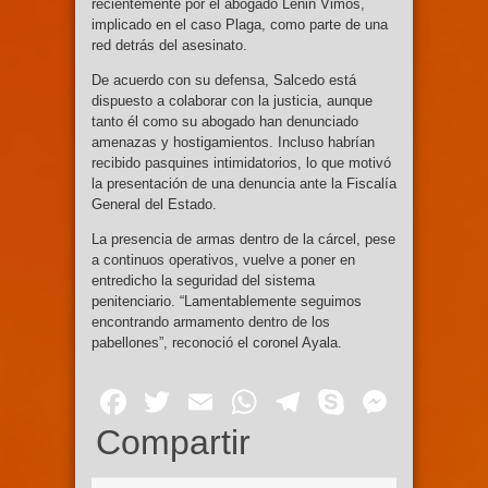
recientemente por el abogado Lenin Vimos,
implicado en el caso Plaga, como parte de una
red detrás del asesinato.
De acuerdo con su defensa, Salcedo está
dispuesto a colaborar con la justicia, aunque
tanto él como su abogado han denunciado
amenazas y hostigamientos. Incluso habrían
recibido pasquines intimidatorios, lo que motivó
la presentación de una denuncia ante la Fiscalía
General del Estado.
La presencia de armas dentro de la cárcel, pese
a continuos operativos, vuelve a poner en
entredicho la seguridad del sistema
penitenciario. “Lamentablemente seguimos
encontrando armamento dentro de los
pabellones”, reconoció el coronel Ayala.
Facebook
Twitter
Email
WhatsApp
Telegram
Skype
Mess
Compartir