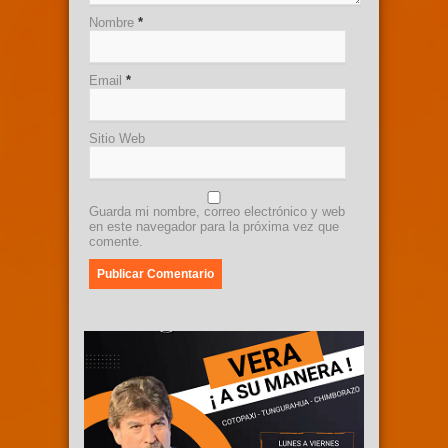
Nombre
*
Email
*
Sitio Web
Guarda mi nombre, correo electrónico y web
en este navegador para la próxima vez que
comente.