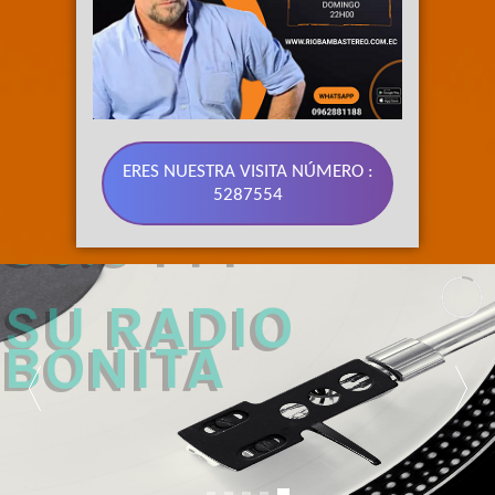
ERES NUESTRA VISITA NÚMERO :
5287554
89.3 FM 
SU RADIO 
BONITA