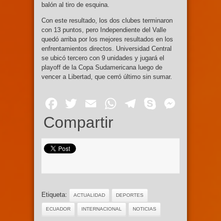
balón al tiro de esquina.
Con este resultado, los dos clubes terminaron
con 13 puntos, pero Independiente del Valle
quedó arriba por los mejores resultados en los
enfrentamientos directos. Universidad Central
se ubicó tercero con 9 unidades y jugará el
playoff de la Copa Sudamericana luego de
vencer a Libertad, que cerró último sin sumar.
Facebook
Twitter
Email
WhatsApp
Telegram
Skype
Mess
Compartir
Etiqueta:
ACTUALIDAD
DEPORTES
ECUADOR
INTERNACIONAL
NOTICIAS