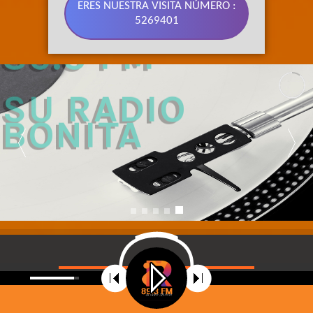
ERES NUESTRA VISITA NÚMERO :
5269401
89.3 FM 
SU RADIO 
BONITA
©
2021
Radio Riobamba Stereo 89.3 FM, Su radio