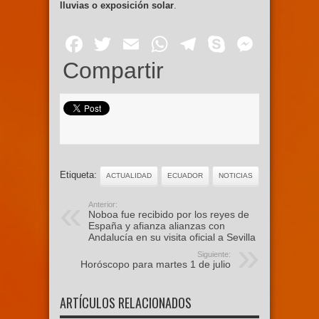
lluvias o exposición solar
.
Facebook
Twitter
Email
WhatsApp
Telegram
Skype
Mess
Compartir
Etiqueta:
ACTUALIDAD
ECUADOR
NOTICIAS
Anterior:
Noboa fue recibido por los reyes de
España y afianza alianzas con
Andalucía en su visita oficial a Sevilla
Siguiente:
Horóscopo para martes 1 de julio
ARTÍCULOS RELACIONADOS