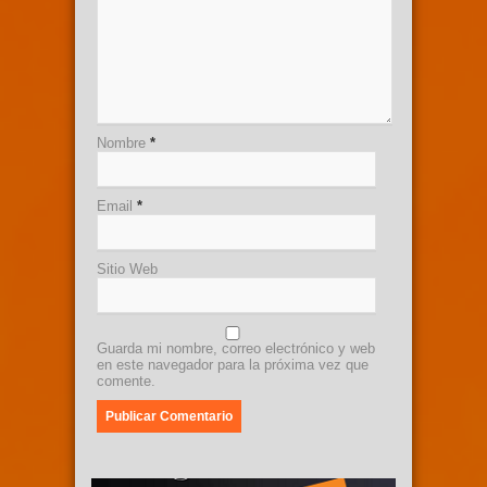
Nombre
*
Email
*
Sitio Web
Guarda mi nombre, correo electrónico y web
en este navegador para la próxima vez que
comente.