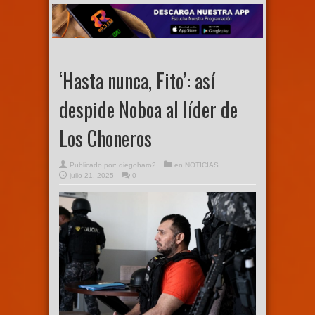
‘Hasta nunca, Fito’: así
despide Noboa al líder de
Los Choneros
Publicado por:
diegoharo2
en
NOTICIAS
julio 21, 2025
0