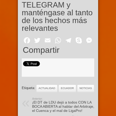
TELEGRAM y
manténgase al tanto
de los hechos más
relevantes
Facebook
Twitter
Email
WhatsApp
Telegram
Skype
Mess
Compartir
Etiqueta:
ACTUALIDAD
ECUADOR
NOTICIAS
Anterior:
¡El DT de LDU dejó a todos CON LA
BOCA ABIERTA al hablar del Arbitraje,
el Cuenca y el mal de LigaPro!