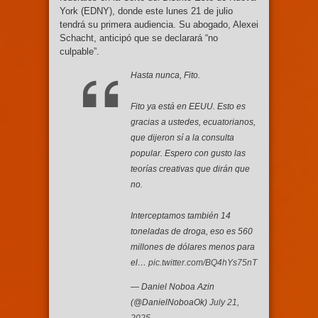
York (EDNY), donde este lunes 21 de julio
tendrá su primera audiencia. Su abogado, Alexei
Schacht, anticipó que se declarará “no
culpable”.
Hasta nunca, Fito.
Fito ya está en EEUU. Esto es
gracias a ustedes, ecuatorianos,
que dijeron sí a la consulta
popular. Espero con gusto las
teorías creativas que dirán que
no.
Interceptamos también 14
toneladas de droga, eso es 560
millones de dólares menos para
el…
pic.twitter.com/BQ4hYs75nT
— Daniel Noboa Azin
(@DanielNoboaOk)
July 21,
2025