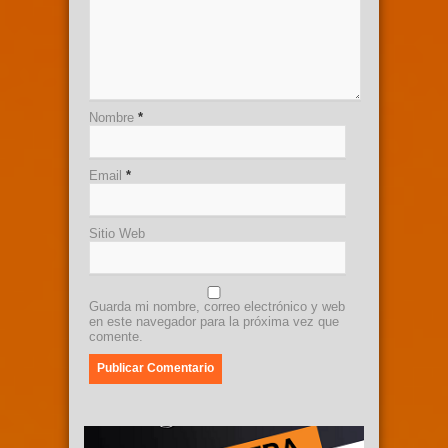
Nombre
*
Email
*
Sitio Web
Guarda mi nombre, correo electrónico y web
en este navegador para la próxima vez que
comente.