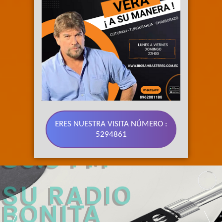
ERES NUESTRA VISITA NÚMERO :
5294861
89.3 FM 