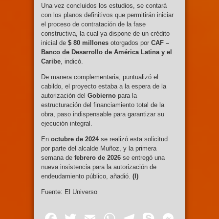
Una vez concluidos los estudios, se contará
con los planos definitivos que permitirán iniciar
el proceso de contratación de la fase
constructiva, la cual ya dispone de un crédito
inicial de
$ 80 millones
otorgados por
CAF –
Banco de Desarrollo de América Latina y el
Caribe
, indicó.
De manera complementaria, puntualizó el
cabildo, el proyecto estaba a la espera de la
autorización del
Gobierno
para la
estructuración del financiamiento total de la
obra, paso indispensable para garantizar su
ejecución integral.
En
octubre de 2024
se realizó esta solicitud
por parte del alcalde Muñoz, y la primera
semana de
febrero de 2026
se entregó una
nueva insistencia para la autorización de
endeudamiento público, añadió.
(I)
Fuente: El Universo
Facebook
Twitter
Email
WhatsApp
Telegram
Skype
Mess