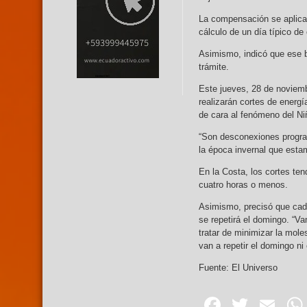
La compensación se aplicar
cálculo de un día típico de
Asimismo, indicó que ese b
trámite.
Este jueves, 28 de noviemb
realizarán cortes de ener
de cara al fenómeno del Ni
“Son desconexiones progra
la época invernal que esta
En la Costa, los cortes te
cuatro horas o menos.
Asimismo, precisó que cada
se repetirá el domingo. “V
tratar de minimizar la mole
van a repetir el domingo ni
Fuente: El Universo
Facebo
Twitte
Em