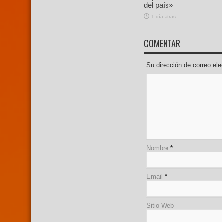
del país»
1 día atras
COMENTAR
Su dirección de correo e
Nombre
*
Email
*
Sitio Web