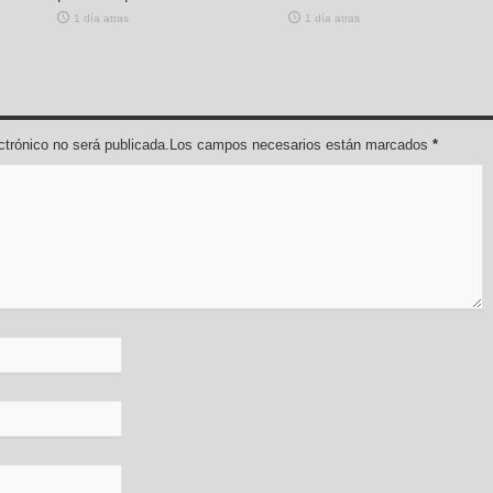
1 día atras
1 día atras
lectrónico no será publicada.Los campos necesarios están marcados
*