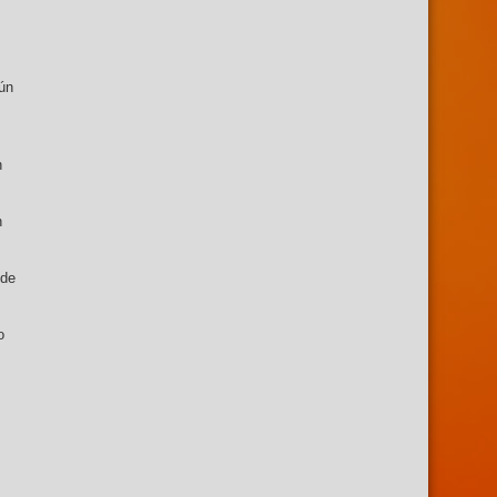
gún
n
n
 de
o