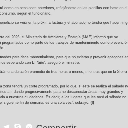
á como en ocasiones anteriores, reflejándose en las planillas con base en el
 consumo, según el funcionario.
eneficio se verá en la próxima factura y el abonado no tendrá que hacer nin
re del 2026, el Ministerio de Ambiente y Energía (MAE) informó que se
gía programados como parte de los trabajos de mantenimiento como prevenció
ño.
madas para darle mantenimiento, para que no existan y prevenir apagones e
mos esperando con El Niño”, aseguró el ministro.
ndrán una duración promedio de tres horas o menos, mientras que en la Sierra
 zona tendrá un corte programado, por lo que, si este se realiza el sábado n
amos a ir dando progresivamente para no desconectar áreas muy grandes y
stia a nuestros ciudadanos. Es decir, a los lugares que les tocó el sábado no
 el siguiente fin de semana, es una sola vez”, subrayó.
(I)
ok
r
ail
WhatsApp
Telegram
Skype
Messenger
Compartir