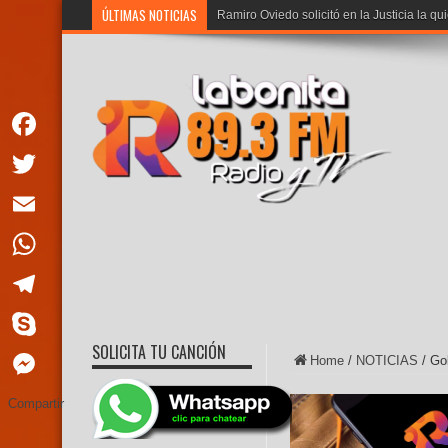
ÚLTIMAS NOTICIAS
Ramiro Oviedo solicitó en la Justicia la qu
Facebook
Twitter
Email
WhatsApp
Telegram
SOLICITA TU CANCIÓN
Skype
Home
/
NOTICIAS
/
Go
Messenger
Compartir