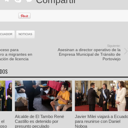
ECUADOR
NOTICIAS
Siguiente:
oceso para
Asesinan a director operativo de la
ero a migrantes en
Empresa Municipal de Tránsito de
ción de licencia
Portoviejo
ADOS
Alcalde de El Tambo René
Javier Milei viajará a Ecuado
 el
Castillo es detenido por
para reunirse con Daniel
ioso
presunto peculado
Noboa