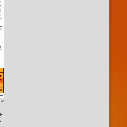
rno
de
o