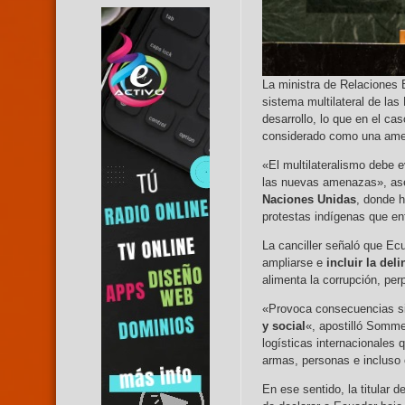
La ministra de Relaciones 
sistema multilateral de la
desarrollo, lo que en el ca
considerado como una amen
«El multilateralismo debe 
las nuevas amenazas», ase
Naciones Unidas
, donde h
protestas indígenas que enfr
La canciller señaló que Ec
ampliarse e
incluir la del
alimenta la corrupción, per
«Provoca consecuencias si
y social
«, apostilló Somme
logísticas internacionales 
armas, personas e incluso
En ese sentido, la titular 