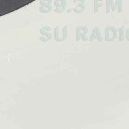
89.3 FM
SU RADI