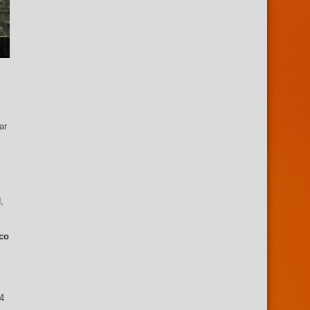
ar
s
,
ico
24