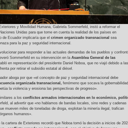
Exteriores y Movilidad Humana, Gabriela Sommerfeld, instó a reformar el
s Naciones Unidas para que tome en cuenta la realidad de los países en
so de Ecuador implicaría que el
crimen organizado transnacional
sea
aza para la paz y seguridad internacional.
evolucionar para responder a las actuales demandas de los pueblos y confront
veró Sommerfeld en su intervención en la
Asamblea General de las
abló en representación del presidente Daniel Noboa, que no viajó debido a la
enta por retirar el subsidio estatal al diésel.
uador aboga por que «el concepto de paz y seguridad internacional debe
incuencia organizada transnacional,
fenómeno que socava la gobernabilidad
petúa la violencia y erosiona las perspectivas de progreso».
milares a los
conflictos armados internacionales en lo económico, polít
rfeld, al advertir que «no hablamos de bandas locales, sino redes y cadenas
que mueven miles de toneladas de droga, explotan la minería ilegal, trafican
 órganos humanos».
de la cartera de Exteriores recordó que Noboa tomó la decisión a inicios de 20