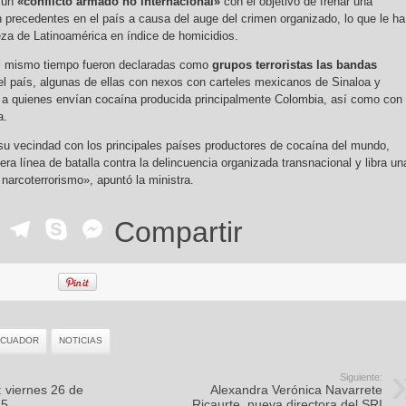
o un
«conflicto armado no internacional»
con el objetivo de frenar una
n precedentes en el país a causa del auge del crimen organizado, lo que le ha
eza de Latinoamérica en índice de homicidios.
l mismo tiempo fueron declaradas como
grupos terroristas las bandas
l país, algunas de ellas con nexos con carteles mexicanos de Sinaloa y
 a quienes envían cocaína producida principalmente Colombia, así como con 
a.
su vecindad con los principales países productores de cocaína del mundo,
era línea de batalla contra la delincuencia organizada transnacional y libra un
 narcoterrorismo», apuntó la ministra.
ok
r
ail
WhatsApp
Telegram
Skype
Messenger
Compartir
ECUADOR
NOTICIAS
Siguiente:
 viernes 26 de
Alexandra Verónica Navarrete
25
Ricaurte, nueva directora del SRI