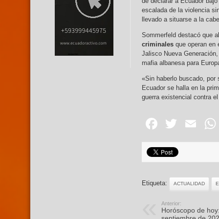
de declarar a Ecuador baj
escalada de la violencia si
llevado a situarse a la cab
Sommerfeld destacó que a
criminales
que operan en e
Jalisco Nueva Generación,
mafia albanesa para Europ
«Sin haberlo buscado, por 
Ecuador se halla en la prim
guerra existencial contra el
Facebo
Twitte
Em
Etiqueta:
ACTUALIDAD
Anterior:
Horóscopo de hoy:
septiembre de 20