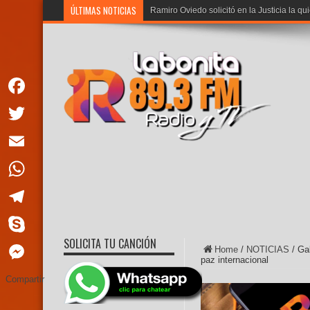
ÚLTIMAS NOTICIAS
Ramiro Oviedo solicitó en la Justicia la qu
Facebook
Twitter
Email
WhatsApp
Telegram
SOLICITA TU CANCIÓN
Skype
Home
/
NOTICIAS
/
Ga
paz internacional
Messenger
Compartir