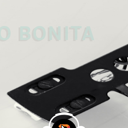
 
O BONITA