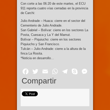
Con corte a las 06:20 de este martes, el ECU
911 reporta cuatro vías cerradas en la provincia
de Carchi:
Julio Andrade – Huaca: cierre en el sector del
Cementerio de Julio Andrade.
San Gabriel – Bolívar: cierre en los sectores La
Posta, Cuesaca y La Y del Mamut.
Bolívar – Piquiucho: cierre en los sectores
Piquiucho y San Francisco.
Tulcán – Julio Andrade: cierre a la altura de la
finca La Rosita.
*Noticia en desarrollo…
Facebook
Twitter
Email
WhatsApp
Telegram
Skype
Mess
Compartir