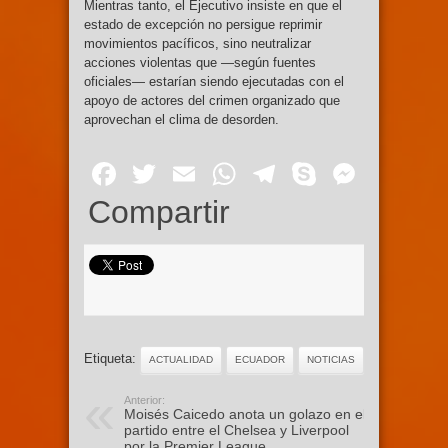
Mientras tanto, el Ejecutivo insiste en que el
estado de excepción no persigue reprimir
movimientos pacíficos, sino neutralizar
acciones violentas que —según fuentes
oficiales— estarían siendo ejecutadas con el
apoyo de actores del crimen organizado que
aprovechan el clima de desorden.
Facebook
Twitter
Email
WhatsApp
Telegram
Skype
Mess
Compartir
Etiqueta:
ACTUALIDAD
ECUADOR
NOTICIAS
Anterior:
Moisés Caicedo anota un golazo en el
partido entre el Chelsea y Liverpool
por la Premier League