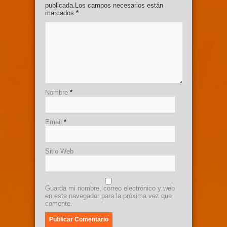
publicada.Los campos necesarios están
marcados
*
Nombre
*
Email
*
Sitio Web
Guarda mi nombre, correo electrónico y web
en este navegador para la próxima vez que
comente.