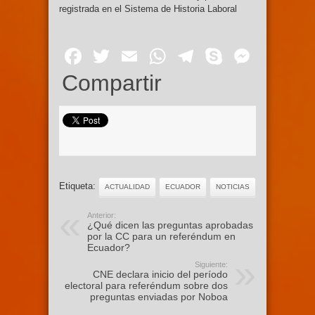
registrada en el Sistema de Historia Laboral
Facebook
Twitter
Email
WhatsApp
Telegram
Skype
Mess
Compartir
Etiqueta:
ACTUALIDAD
ECUADOR
NOTICIAS
Anterior:
¿Qué dicen las preguntas aprobadas
por la CC para un referéndum en
Ecuador?
Siguiente:
CNE declara inicio del período
electoral para referéndum sobre dos
preguntas enviadas por Noboa