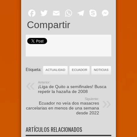
Facebook
Twitter
Email
WhatsApp
Telegram
Skype
Mess
Compartir
Etiqueta:
ACTUALIDAD
ECUADOR
NOTICIAS
Anterior:
¡Liga de Quito a semifinales! Busca
repetir la hazaña de 2008
Siguiente:
Ecuador no veía dos masacres
carcelarias en menos de una semana
desde 2022
ARTÍCULOS RELACIONADOS