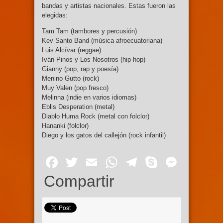
bandas y artistas nacionales. Estas fueron las
elegidas:
Tam Tam (tambores y percusión)
Kev Santo Band (música afroecuatoriana)
Luis Alcívar (reggae)
Iván Pinos y Los Nosotros (hip hop)
Gianny (pop, rap y poesía)
Menino Gutto (rock)
Muy Valen (pop fresco)
Melinna (indie en varios idiomas)
Eblis Desperation (metal)
Diablo Huma Rock (metal con folclor)
Hananki (folclor)
Diego y los gatos del callejón (rock infantil)​
Facebook
Twitter
Email
WhatsApp
Telegram
Skype
Mess
Compartir