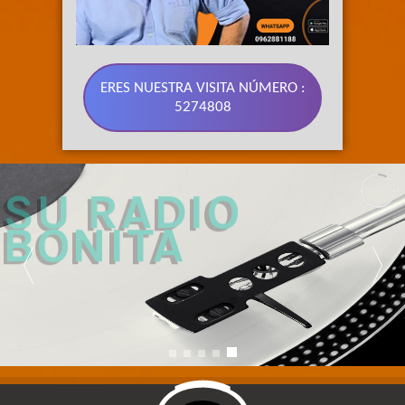
ERES NUESTRA VISITA NÚMERO :
5274808
89.3 FM 
SU RADIO 
BONITA