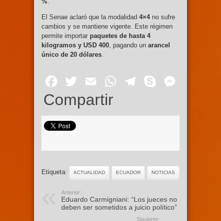
%
.
El Senae aclaró que la modalidad
4×4
no sufre
cambios y se mantiene vigente. Este régimen
permite importar
paquetes de hasta 4
kilogramos y USD 400
, pagando un
arancel
único de 20 dólares
.
Facebook
Twitter
Email
WhatsApp
Telegram
Skype
Mess
Compartir
Etiqueta:
ACTUALIDAD
ECUADOR
NOTICIAS
Anterior:
Eduardo Carmigniani: “Los jueces no
deben ser sometidos a juicio político”
Siguiente: