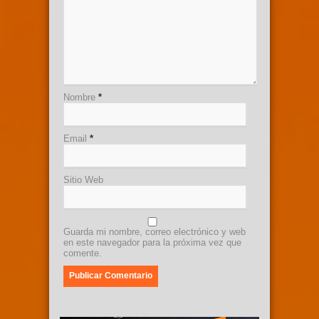
Nombre
*
Email
*
Sitio Web
Guarda mi nombre, correo electrónico y web
en este navegador para la próxima vez que
comente.