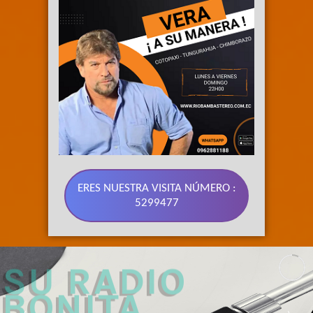
ERES NUESTRA VISITA NÚMERO :
5299477
89.3 FM 