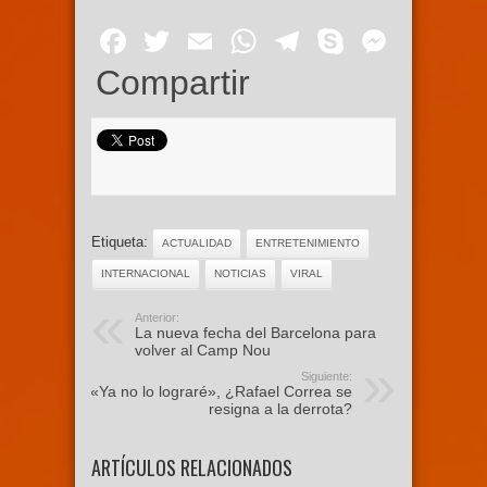
Facebook
Twitter
Email
WhatsApp
Telegram
Skype
Mess
Compartir
Etiqueta:
ACTUALIDAD
ENTRETENIMIENTO
INTERNACIONAL
NOTICIAS
VIRAL
Anterior:
La nueva fecha del Barcelona para
volver al Camp Nou
Siguiente:
«Ya no lo lograré», ¿Rafael Correa se
resigna a la derrota?
ARTÍCULOS RELACIONADOS