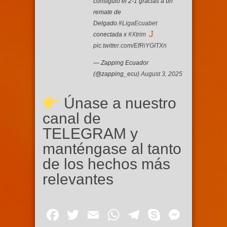
consiguió el 2-1 gracias a un
remate de
Delgado.
#LigaEcuabet
conectada x
#Xtrim
pic.twitter.com/EfRiYGITXn
— Zapping Ecuador
(@zapping_ecu)
August 3, 2025
Únase a nuestro
canal de
TELEGRAM y
manténgase al tanto
de los hechos más
relevantes
Facebook
Twitter
Email
WhatsApp
Telegram
Skype
Mess