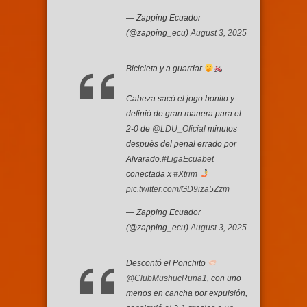
— Zapping Ecuador
(@zapping_ecu)
August 3, 2025
Bicicleta y a guardar
Cabeza sacó el jogo bonito y
definió de gran manera para el
2-0 de
@LDU_Oficial
minutos
después del penal errado por
Alvarado.
#LigaEcuabet
conectada x
#Xtrim
pic.twitter.com/GD9iza5Zzm
— Zapping Ecuador
(@zapping_ecu)
August 3, 2025
Descontó el Ponchito
@ClubMushucRuna1
, con uno
menos en cancha por expulsión,