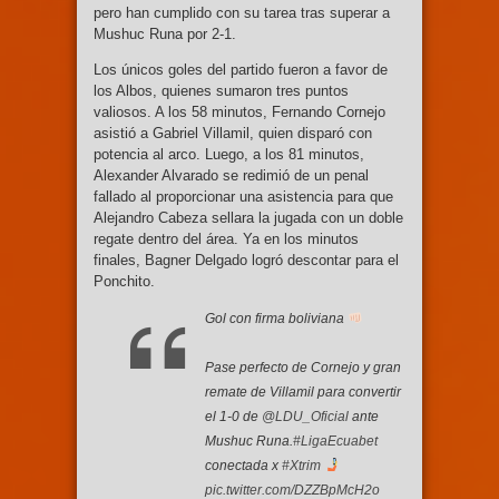
pero han cumplido con su tarea tras superar a
Mushuc Runa por 2-1.
Los únicos goles del partido fueron a favor de
los Albos, quienes sumaron tres puntos
valiosos. A los 58 minutos, Fernando Cornejo
asistió a Gabriel Villamil, quien disparó con
potencia al arco. Luego, a los 81 minutos,
Alexander Alvarado se redimió de un penal
fallado al proporcionar una asistencia para que
Alejandro Cabeza sellara la jugada con un doble
regate dentro del área. Ya en los minutos
finales, Bagner Delgado logró descontar para el
Ponchito.
Gol con firma boliviana
Pase perfecto de Cornejo y gran
remate de Villamil para convertir
el 1-0 de
@LDU_Oficial
ante
Mushuc Runa.
#LigaEcuabet
conectada x
#Xtrim
pic.twitter.com/DZZBpMcH2o