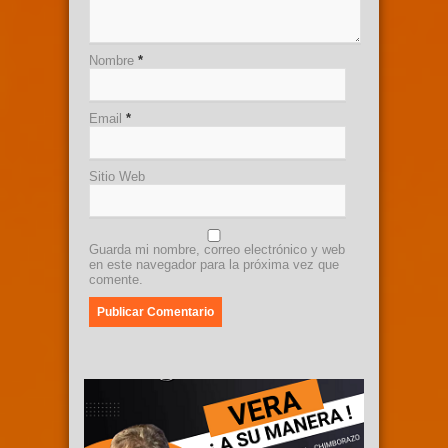
Nombre
*
Email
*
Sitio Web
Guarda mi nombre, correo electrónico y web
en este navegador para la próxima vez que
comente.