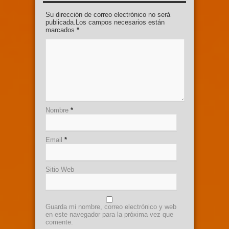
Su dirección de correo electrónico no será
publicada.Los campos necesarios están
marcados
*
Nombre
*
Email
*
Sitio Web
Guarda mi nombre, correo electrónico y web
en este navegador para la próxima vez que
comente.