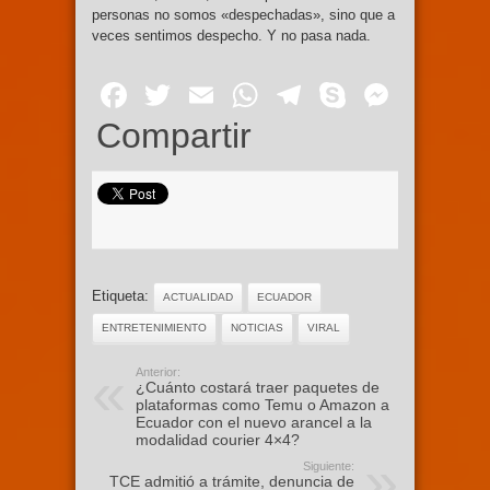
personas no somos «despechadas», sino que a
veces sentimos despecho. Y no pasa nada.
Facebook
Twitter
Email
WhatsApp
Telegram
Skype
Mess
Compartir
Etiqueta:
ACTUALIDAD
ECUADOR
ENTRETENIMIENTO
NOTICIAS
VIRAL
Anterior:
¿Cuánto costará traer paquetes de
plataformas como Temu o Amazon a
Ecuador con el nuevo arancel a la
modalidad courier 4×4?
Siguiente:
TCE admitió a trámite, denuncia de