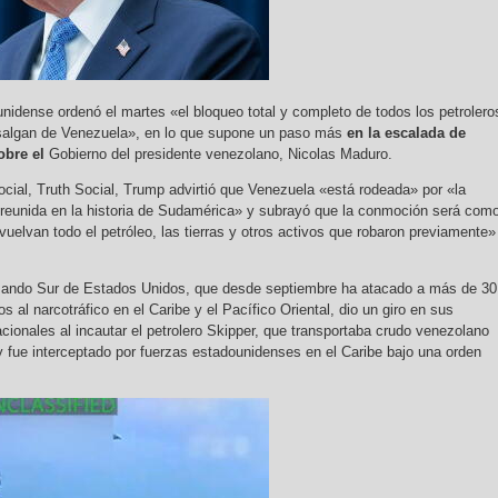
unidense ordenó el martes «el bloqueo total y completo de todos los petrolero
salgan de Venezuela», en lo que supone un paso más
en la escalada de
obre el
Gobierno del presidente venezolano, Nicolas Maduro.
cial, Truth Social, Trump advirtió que Venezuela «está rodeada» por «la
eunida en la historia de Sudamérica» y subrayó que la conmoción será com
uelvan todo el petróleo, las tierras y otros activos que robaron previamente»
ando Sur de Estados Unidos, que desde septiembre ha atacado a más de 30
 al narcotráfico en el Caribe y el Pacífico Oriental, dio un giro en sus
cionales al incautar el petrolero Skipper, que transportaba crudo venezolano
y fue interceptado por fuerzas estadounidenses en el Caribe bajo una orden