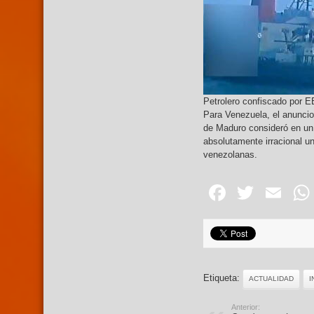
Petrolero confiscado por 
Para Venezuela, el anunci
de Maduro consideró en un
absolutamente irracional un
venezolanas.
Facebo
Twitte
Em
Etiqueta:
ACTUALIDAD
I
Anterior: