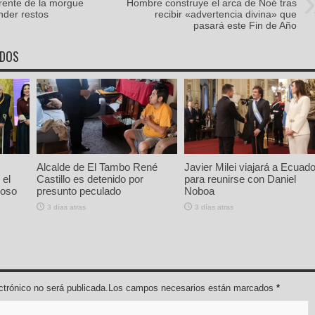
rente de la morgue
Hombre construye el arca de Noé tras
nder restos
recibir «advertencia divina» que
pasará este Fin de Año
ADOS
Alcalde de El Tambo René
Javier Milei viajará a Ecuado
 el
Castillo es detenido por
para reunirse con Daniel
ioso
presunto peculado
Noboa
3 días atras
3 días atras
lectrónico no será publicada.Los campos necesarios están marcados
*