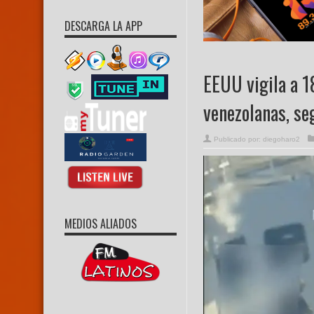
DESCARGA LA APP
EEUU vigila a 1
venezolanas, se
Publicado por:
diegoharo2
MEDIOS ALIADOS