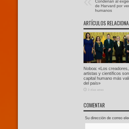
Condenan al exge
de Harvard por ve
humanos
ARTÍCULOS RELACION
Noboa: «Los creadores,
artistas y científicos son
capital humano más val
del país»
3 días atras
COMENTAR
Su dirección de correo e