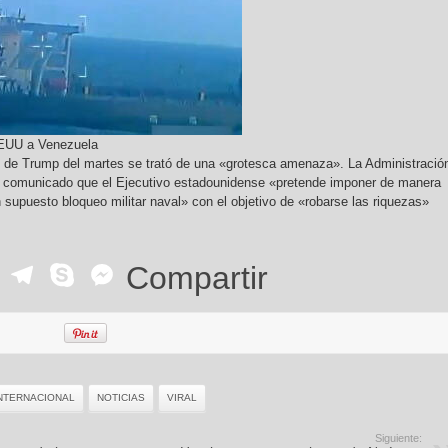
EEUU a Venezuela
o de Trump del martes se trató de una «grotesca amenaza». La Administració
 comunicado que el Ejecutivo estadounidense «pretende imponer de manera
 supuesto bloqueo militar naval» con el objetivo de «robarse las riquezas»
ok
r
ail
WhatsApp
Telegram
Skype
Messenger
Compartir
NTERNACIONAL
NOTICIAS
VIRAL
Siguiente: