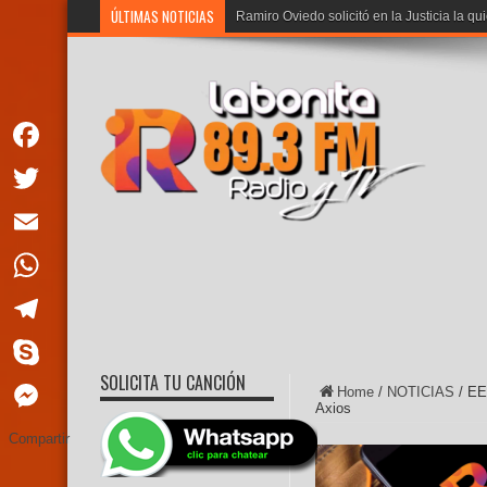
ÚLTIMAS NOTICIAS
Ramiro Oviedo solicitó en la Justicia la qu
Facebook
Twitter
Email
WhatsApp
Telegram
SOLICITA TU CANCIÓN
Skype
Home
/
NOTICIAS
/
EE
Axios
Messenger
Compartir