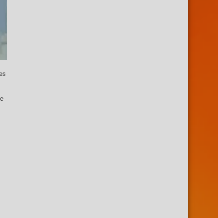
es
ue