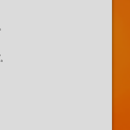
s
o
 a