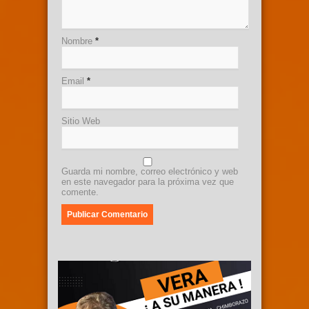
Nombre
*
Email
*
Sitio Web
Guarda mi nombre, correo electrónico y web
en este navegador para la próxima vez que
comente.