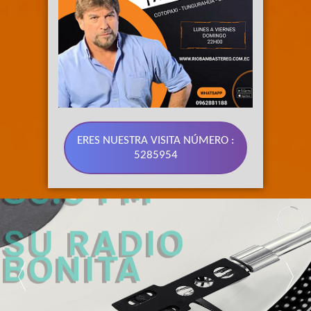
ERES NUESTRA VISITA NÚMERO :
5285954
89.3 FM 
SU RADIO 