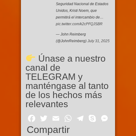
Seguridad Nacional de Estados
Unidos, Kristi Noem, que
permitirá el intercambio de…
pic.twitter.com/k2cPFQJSBR
— John Reimberg
(@JohnReimberg)
July 31, 2025
Únase a nuestro
canal de
TELEGRAM y
manténgase al tanto
de los hechos más
relevantes
Facebook
Twitter
Email
WhatsApp
Telegram
Skype
Mess
Compartir