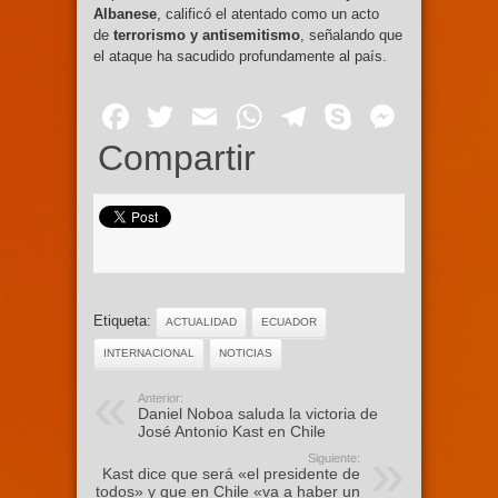
Albanese
, calificó el atentado como un acto
de
terrorismo y antisemitismo
, señalando que
el ataque ha sacudido profundamente al país.
Facebook
Twitter
Email
WhatsApp
Telegram
Skype
Mess
Compartir
Etiqueta:
ACTUALIDAD
ECUADOR
INTERNACIONAL
NOTICIAS
Anterior:
Daniel Noboa saluda la victoria de
José Antonio Kast en Chile
Siguiente:
Kast dice que será «el presidente de
todos» y que en Chile «va a haber un