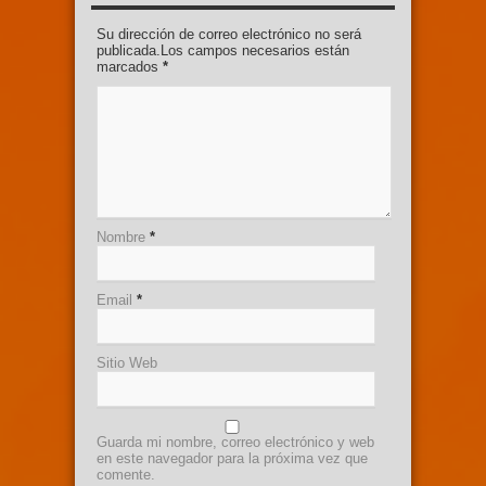
Su dirección de correo electrónico no será
publicada.Los campos necesarios están
marcados
*
Nombre
*
Email
*
Sitio Web
Guarda mi nombre, correo electrónico y web
en este navegador para la próxima vez que
comente.