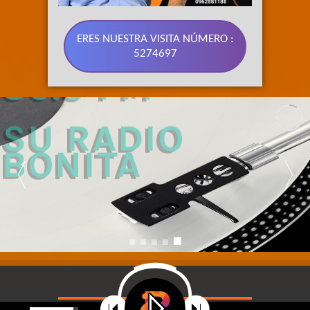
ERES NUESTRA VISITA NÚMERO :
5274697
89.3 FM 
SU RADIO 
BONITA