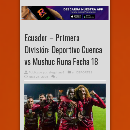
Ecuador – Primera
División: Deportivo Cuenca
vs Mushuc Runa Fecha 18
Publicado por:
diegoharo2
en
DEPORTES
junio 24, 2025
0