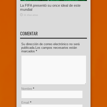
La FIFA presentó su once ideal de este
mundial
11 días atras
COMENTAR
Su dirección de correo electrónico no será
publicada.Los campos necesarios están
marcados
*
Nombre
*
Email
*