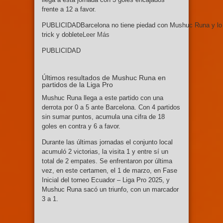
frente a 12 a favor.
PUBLICIDADBarcelona no tiene piedad con Mushuc Runa y lo 
trick y doblete
Leer Más
PUBLICIDAD
Últimos resultados de Mushuc Runa en
partidos de la Liga Pro
Mushuc Runa llega a este partido con una
derrota por 0 a 5 ante Barcelona. Con 4 partidos
sin sumar puntos, acumula una cifra de 18
goles en contra y 6 a favor.
Durante las últimas jornadas el conjunto local
acumuló 2 victorias, la visita 1 y entre sí un
total de 2 empates. Se enfrentaron por última
vez, en este certamen, el 1 de marzo, en Fase
Inicial del torneo Ecuador – Liga Pro 2025, y
Mushuc Runa sacó un triunfo, con un marcador
3 a 1.