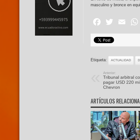
masculino y bronce en equ
Facebo
Twitte
Em
Etiqueta:
ACTUALIDAD
D
Anterior:
Tribunal arbitral 
pagar USD 220 mill
Chevron
ARTÍCULOS RELACION