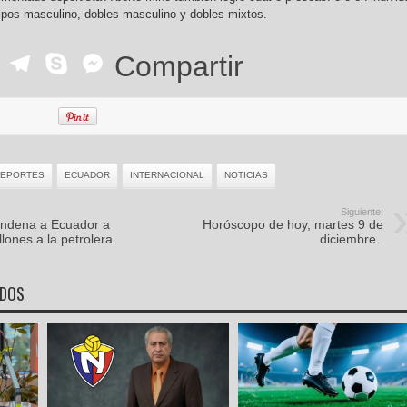
ipos masculino, dobles masculino y dobles mixtos.
ok
r
ail
WhatsApp
Telegram
Skype
Messenger
Compartir
EPORTES
ECUADOR
INTERNACIONAL
NOTICIAS
Siguiente:
condena a Ecuador a
Horóscopo de hoy, martes 9 de
ones a la petrolera
diciembre.
ADOS