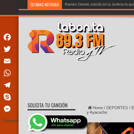
ÚLTIMAS NOTICIAS
Ramiro Oviedo solicitó en la Justicia la qu
PORTADA
LA BONITA
PROGRAMACION
VOT
Facebook
Twitter
Email
WhatsApp
Telegram
SOLICITA TU CANCIÓN
Skype
Home
/
DEPORTES
/
E
y Ayacucho
Messenger
Compartir