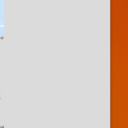
el
s.
s.
ual