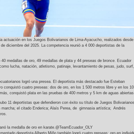
a actuación en los Juegos Bolivarianos de Lima-Ayacucho, realizados desde 
 de diciembre del 2025. La competencia reunió a 4 000 deportistas de la
ró 40 medallas de oro, 49 medallas de plata y 44 preseas de bronce. Ecuador
omo lucha, natación, atletismo, patinaje, levantamiento de pesas, judo, surf,
ecuatorianos logró una presea. El deportista más destacado fue Esteban
o conquistó cuatro preseas: dos de oro, en los 1 500 metros libre y en los 10
más, conquistó plata en las pruebas de 400 metros y 5 km de aguas abierta
ubo 11 deportistas que defendieron con éxito su título de Juegos Bolivariano
n marcha; el citado Enderica; Alaís Perea, de gimnasia artística; Andrés
tros.
 ganó la medalla de oro en karate.@TeamEcuador_OLY
mentado deportista Alberto Miño también logró cuatro preseas: oro en individ