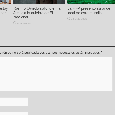
estoy
Ramiro Oviedo solicitó en la
La FIFA presentó su once
 por
Justicia la quiebra de El
ideal de este mundial
Nacional
13 días atras
4 días atras
lectrónico no será publicada.Los campos necesarios están marcados
*