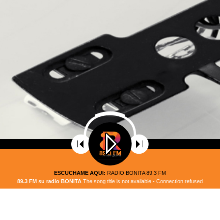
O BONITA
ESCUCHAME AQUI:
RADIO BONITA 89.3 FM
89.3 FM su radio BONITA
The song title is not available - Connection refused