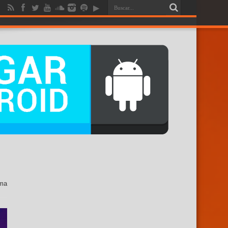
RENDICION
ima