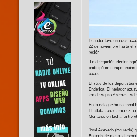
Ecuador tuvo una destacad
22 de noviembre hasta el 7
región.
La delegación tricolor log
participó en competencias c
boxeo.
El 75% de los deportistas 
Enderica. El nadador azuay
km de Aguas Abiertas. Ade
En la delegación nacional h
El atleta Jordy Jiménez, e
Montaño, en lucha, entre o
José Acevedo (izquierda)
En tenis de mesa, el experi