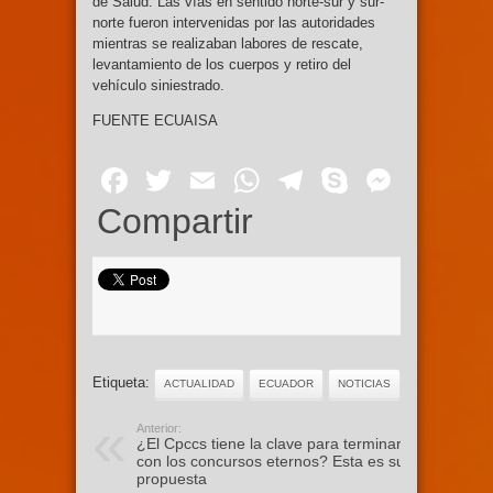
de Salud. Las vías en sentido norte-sur y sur-
norte fueron intervenidas por las autoridades
mientras se realizaban labores de rescate,
levantamiento de los cuerpos y retiro del
vehículo siniestrado.
FUENTE ECUAISA
Facebook
Twitter
Email
WhatsApp
Telegram
Skype
Mess
Compartir
Etiqueta:
ACTUALIDAD
ECUADOR
NOTICIAS
Anterior:
¿El Cpccs tiene la clave para terminar
con los concursos eternos? Esta es su
propuesta