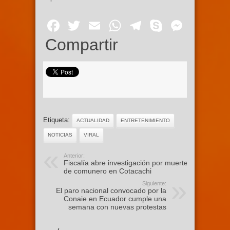
Facebook
Twitter
Email
WhatsApp
Telegram
Skype
Mess
Compartir
Etiqueta:
ACTUALIDAD
ENTRETENIMIENTO
NOTICIAS
VIRAL
Anterior:
Fiscalía abre investigación por muerte
de comunero en Cotacachi
Siguiente:
El paro nacional convocado por la
Conaie en Ecuador cumple una
semana con nuevas protestas