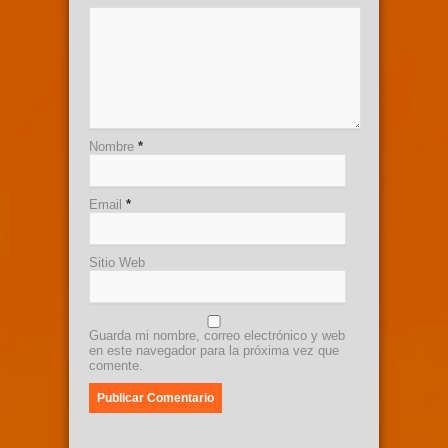
Nombre
*
Email
*
Sitio Web
Guarda mi nombre, correo electrónico y web
en este navegador para la próxima vez que
comente.