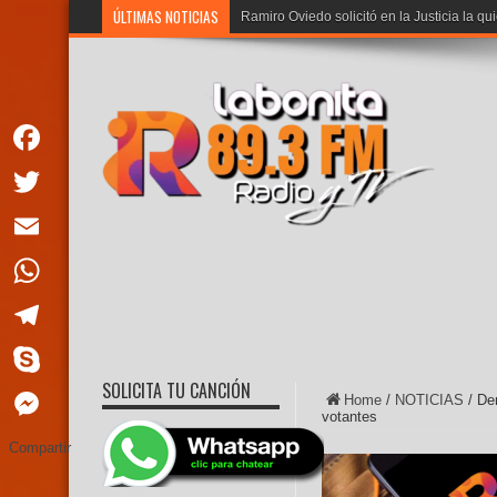
ÚLTIMAS NOTICIAS
Ramiro Oviedo solicitó en la Justicia la qu
Facebook
Twitter
Email
WhatsApp
Telegram
SOLICITA TU CANCIÓN
Skype
Home
/
NOTICIAS
/
De
votantes
Messenger
Compartir