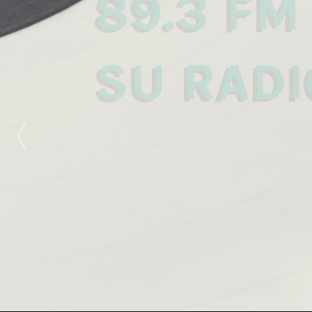
89.3 FM
SU RADI