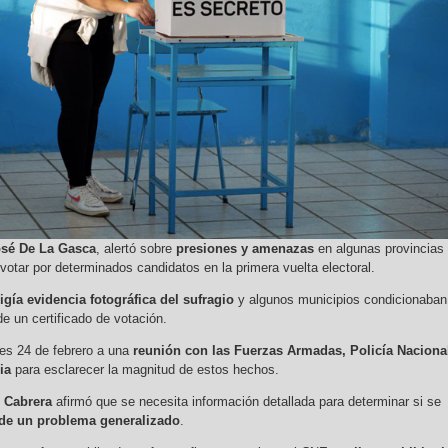
sé De La Gasca
, alertó sobre
presiones y amenazas
en algunas provincias
votar por determinados candidatos en la primera vuelta electoral.
igía evidencia fotográfica del sufragio
y algunos municipios condicionaban
de un certificado de votación.
es 24 de febrero a una
reunión con las Fuerzas Armadas, Policía Naciona
ia
para esclarecer la magnitud de estos hechos.
 Cabrera
afirmó que se necesita información detallada para determinar si se
 de un problema generalizado
.