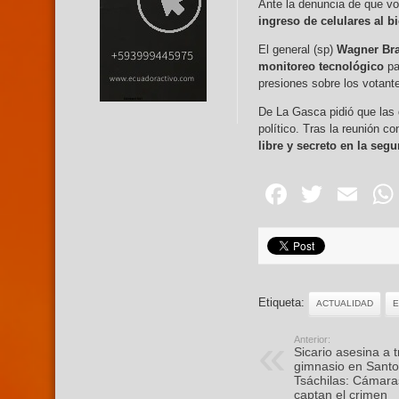
Ante la denuncia de que vo
ingreso de celulares al 
El general (sp)
Wagner Br
monitoreo tecnológico
pa
presiones sobre los votant
De La Gasca pidió que las
político. Tras la reunión 
libre y secreto en la seg
Facebo
Twitte
Em
Etiqueta:
ACTUALIDAD
Anterior:
Sicario asesina a 
gimnasio en Santo
Tsáchilas: Cámara
captan el crimen