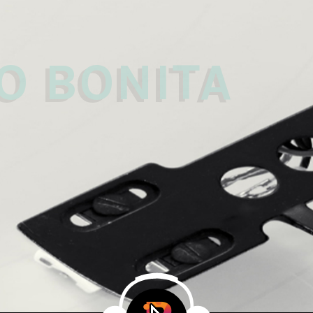
 
O BONITA