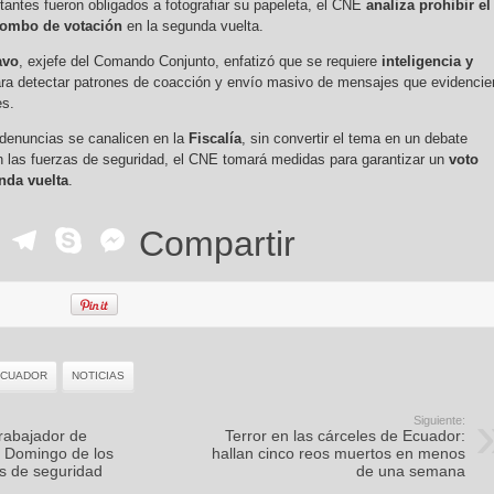
tantes fueron obligados a fotografiar su papeleta, el CNE
analiza prohibir el
biombo de votación
en la segunda vuelta.
avo
, exjefe del Comando Conjunto, enfatizó que se requiere
inteligencia y
ra detectar patrones de coacción y envío masivo de mensajes que evidencie
es.
 denuncias se canalicen en la
Fiscalía
, sin convertir el tema en un debate
con las fuerzas de seguridad, el CNE tomará medidas para garantizar un
voto
unda vuelta
.
ok
r
ail
WhatsApp
Telegram
Skype
Messenger
Compartir
ECUADOR
NOTICIAS
Siguiente:
trabajador de
Terror en las cárceles de Ecuador:
 Domingo de los
hallan cinco reos muertos en menos
s de seguridad
de una semana