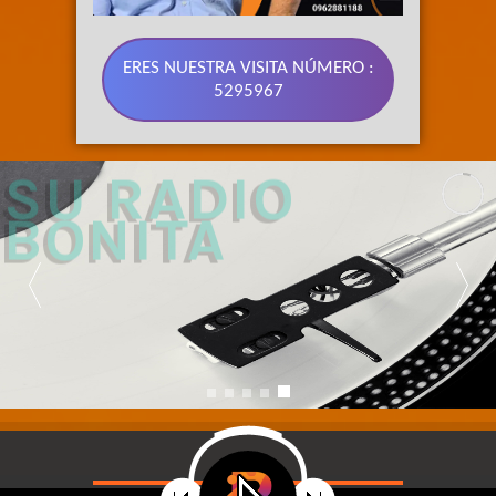
ERES NUESTRA VISITA NÚMERO :
5295967
89.3 FM 
SU RADIO 
BONITA