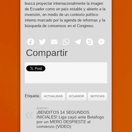
busca proyectar internacionalmente la imagen
de Ecuador como un país estable y abierto a la
inversión, en medio de un contexto político
interno marcado por la agenda de reformas y la
búsqueda de consensos en el Congreso.
Facebook
Twitter
Email
WhatsApp
Telegram
Skype
Mess
Compartir
Etiqueta:
ACTUALIDAD
ECUADOR
NOTICIAS
Anterior:
¡BENDITOS 14 SEGUNDOS
INICIALES! Liga cayó ante Botafogo
por un MERO DESPIESTE al
comienzo (VIDEO)