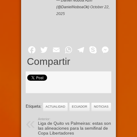
— Daniel Noboa Azin
(@DanielNoboaOk)
October 22,
2025
Facebook
Twitter
Email
WhatsApp
Telegram
Skype
Mess
Compartir
Etiqueta:
ACTUALIDAD
ECUADOR
NOTICIAS
Anterior:
Liga de Quito vs Palmeiras: estas son
las alineaciones para la semifinal de
Copa Libertadores