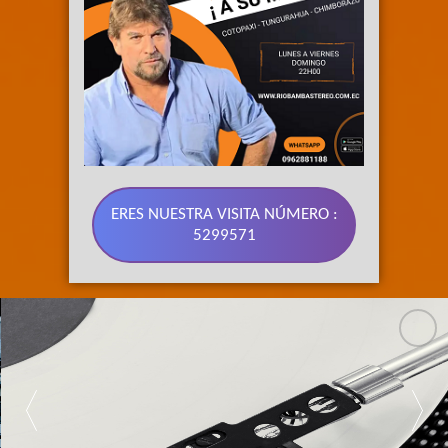
ERES NUESTRA VISITA NÚMERO :
5299571
89.3 FM 
SU RADIO 
BONITA