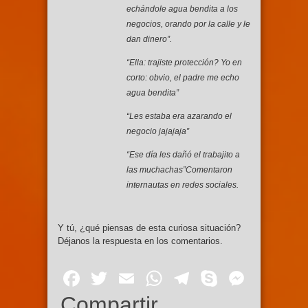
echándole agua bendita a los
negocios, orando por la calle y le
dan dinero”.
“Ella: trajiste protección? Yo en
corto: obvio, el padre me echo
agua bendita”
“Les estaba era azarando el
negocio jajajaja”
“Ese día les dañó el trabajito a
las muchachas”Comentaron
internautas en redes sociales.
Y tú, ¿qué piensas de esta curiosa situación?
Déjanos la respuesta en los comentarios.
Facebook
Twitter
Email
WhatsApp
Telegram
Skype
Mess
Compartir