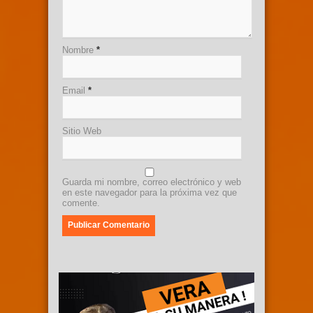
Nombre
*
Email
*
Sitio Web
Guarda mi nombre, correo electrónico y web
en este navegador para la próxima vez que
comente.