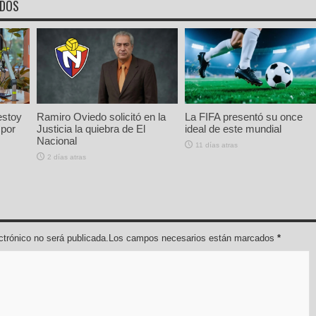
ADOS
estoy
Ramiro Oviedo solicitó en la
La FIFA presentó su once
 por
Justicia la quiebra de El
ideal de este mundial
Nacional
11 días atras
2 días atras
lectrónico no será publicada.Los campos necesarios están marcados
*