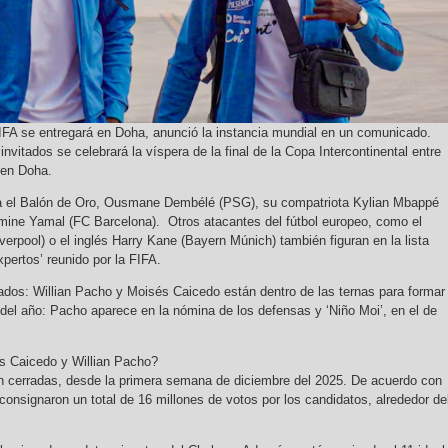
IFA se entregará en Doha, anunció la instancia mundial en un comunicado.
nvitados se celebrará la víspera de la final de la Copa Intercontinental entre
en Doha.
aca el Balón de Oro, Ousmane Dembélé (PSG), su compatriota Kylian Mbappé
amine Yamal (FC Barcelona). Otros atacantes del fútbol europeo, como el
erpool) o el inglés Harry Kane (Bayern Múnich) también figuran en la lista
xpertos’ reunido por la FIFA.
dos: Willian Pacho y Moisés Caicedo están dentro de las ternas para formar
l del año: Pacho aparece en la nómina de los defensas y ‘Niño Moi’, en el de
s Caicedo y Willian Pacho?
n cerradas, desde la primera semana de diciembre del 2025. De acuerdo con
consignaron un total de 16 millones de votos por los candidatos, alrededor de