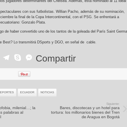
los jugadores determinantes del Chelsea. Además, está nominado al 11 ideal
ectaculares con sus futbolistas. Willian Pacho, además de su nominación,
iciembre la final de la Copa Intercontinental, con el PSG. Se enfrentará a
 ecuatoriano: Gonzalo Plata.
go de haber convertido uno de los tantos de la goleada del París Saint Germa
e Best? Lo transmitirá DSports y DGO, en señal de cable.
ok
r
ail
WhatsApp
Telegram
Skype
Messenger
Compartir
EPORTES
ECUADOR
NOTICIAS
Siguiente:
fobia, milenial…; la
Bares, discotecas y un hotel para
s palabras al
tortura: los millonarios bienes del Tren
l
de Aragua en Bogotá