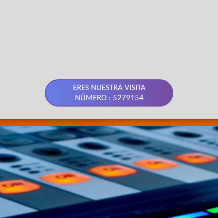
ERES NUESTRA VISITA
NÚMERO : 5279154