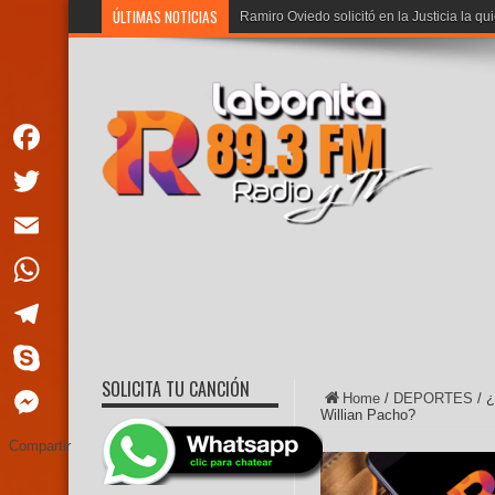
ÚLTIMAS NOTICIAS
Noboa:
Facebook
Twitter
Email
WhatsApp
Telegram
SOLICITA TU CANCIÓN
Skype
Home
/
DEPORTES
/
¿
Willian Pacho?
Messenger
Compartir