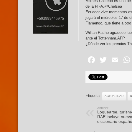
Moisés Caicedo es uno de 
de la FIFA.@Chelsea
Ecuador vive momentos esp
jugará el miércoles 17 de d
Flamengo, que tiene a otro
Willian Pacho agradece lue
ante el Tottenham.AFP
¿Dónde ver los premios Th
Facebo
Twitte
Em
Etiqueta:
ACTUALIDAD
D
Anterior:
Loguearse, turismo
RAE incluye nueva
diccionario españo