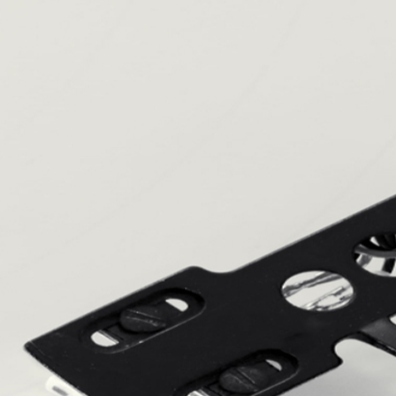
 
O BONITA