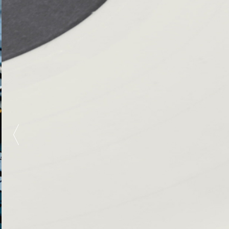
89.3 FM
SU RADI