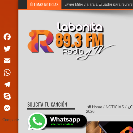
ÚLTIMAS NOTICIAS
Javier Milei viajará a Ecuador para reuni
Facebook
Twitter
Email
WhatsApp
Telegram
SOLICITA TU CANCIÓN
Skype
Home
/
NOTICIAS
/
¿Cu
2026
Messenger
Compartir