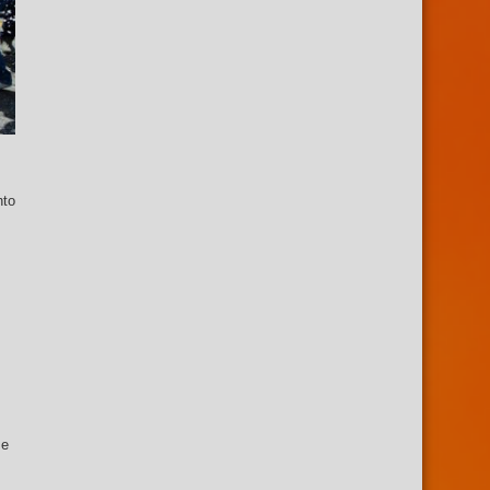
nto
se