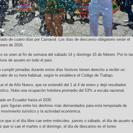
iado de cuatro días por Carnaval. Los días de descanso obligatorio serán el
brero de 2026.
 se unen al fin de semana del sábado 14 y domingo 15 de febrero. Por lo ta
ivos de asueto en todo el país.
cumplir jornadas durante estos días festivos tienen derecho a recibir un
alor de su hora habitual, según lo establece el Código de Trabajo.
fue el de Año Nuevo, que se extendió del 1 al 4 de enero y dejó resultados
rístico. Hubo una ocupación hotelera promedio del 53% a escala nacional.
riado en Ecuador hasta el 2030
l país figuran entre los destinos más demandados para esta temporada de
 movimiento turístico y la actividad económica.
e que si el día libre cae entre miércoles, jueves o sábado, el día de asueto 
as que si cae el martes o el domingo, el día de descanso es el lunes.