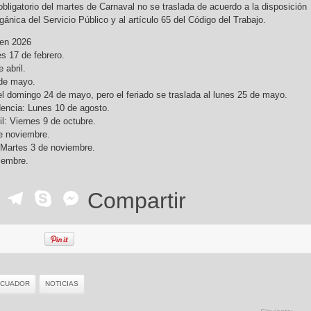
bligatorio del martes de Carnaval no se traslada de acuerdo a la disposición
gánica del Servicio Público y al artículo 65 del Código del Trabajo.
an en 2026
s 17 de febrero.
 abril.
 de mayo.
el domingo 24 de mayo, pero el feriado se traslada al lunes 25 de mayo.
dencia: Lunes 10 de agosto.
l: Viernes 9 de octubre.
 de noviembre.
 Martes 3 de noviembre.
ciembre.
ok
r
ail
WhatsApp
Telegram
Skype
Messenger
Compartir
ECUADOR
NOTICIAS