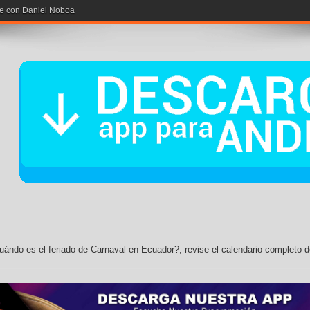
rse con Daniel Noboa
ándo es el feriado de Carnaval en Ecuador?; revise el calendario completo 