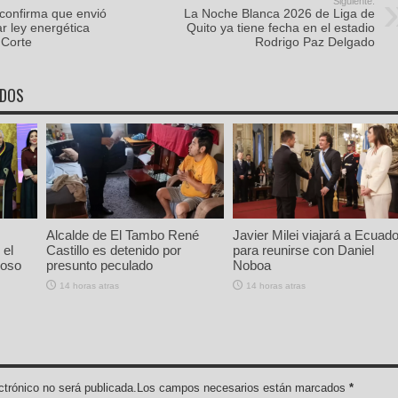
Siguiente:
confirma que envió
La Noche Blanca 2026 de Liga de
ar ley energética
Quito ya tiene fecha en el estadio
 Corte
Rodrigo Paz Delgado
ADOS
Alcalde de El Tambo René
Javier Milei viajará a Ecuado
 el
Castillo es detenido por
para reunirse con Daniel
ioso
presunto peculado
Noboa
14 horas atras
14 horas atras
lectrónico no será publicada.Los campos necesarios están marcados
*