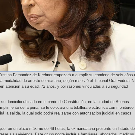
Cristina Fernández de Kirchner empezará a cumplir su condena de seis años 
la modalidad de arresto domiciliario, según resolvió el Tribunal Oral Federal N
en atención a su edad, 72 años, y por razones vinculadas a su seguridad
u domicilio ubicado en el barrio de Constitución, en la ciudad de Buenos
umplimiento de la pena, se le colocará una tobillera electrónica con monitoreo
rá la salida, la cual solo podrá realizarse con autorización judicial en casos
 que, en un plazo máximo de 48 horas, la exmandataria presente un listado de
esar a su vivienda. Este grupo podrá incluir a familiares, abogados, médicos