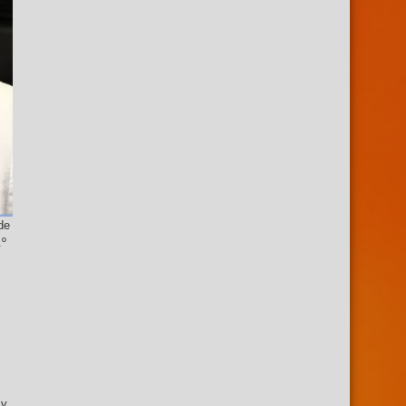
de
.º
 y