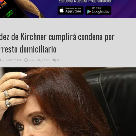
dez de Kirchner cumplirá condena por
rresto domiciliario
en
NOTICIAS
junio 18, 2025
0