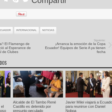
Compartir
ECUADOR
INTERNACIONAL
NOTICIAS
Siguiente:
ita’! El Flamengo de
¡Arranca la emoción de la Copa
ció al Esperance de
Ecuador! Equipos de Serie A ya tienen
al de Clubes
fecha
ADOS
Alcalde de El Tambo René
Javier Milei viajará a Ecuado
 el
Castillo es detenido por
para reunirse con Daniel
ioso
presunto peculado
Noboa