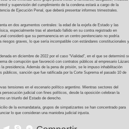
ntrol y supervisión del cumplimiento de la condena estará a cargo de la
stencia de Ejecución Penal, que deberá presentar informes trimestrales.
tenta en dos argumentos centrales: la edad de la exjefa de Estado y las
sica, especialmente tras el atentado fallido en su contra registrado en
bunal consideró que su permanencia en un centro penitenciario no podría
a riesgos graves, lo que sería incompatible con estándares constitucionales 
denada en diciembre de 2022 por el caso “Vialidad”, en el que se determinó s
ema de corrupción que favoreció con contratos públicos al empresario Lázar
la presidencia. Además de la pena de prisión, se le impuso inhabilitación
os públicos, sanción que fue ratificada por la Corte Suprema el pasado 10 de
as tensiones en el escenario político argentino. Mientras sectores del
persecución judicial con fines políticos, desde la oposición celebran la
mo un triunfo del Estado de derecho.
icilio de la exmandataria, grupos de simpatizantes se han concentrado para
nciar lo que consideran una maniobra judicial injusta.
ok
r
ail
WhatsApp
Telegram
Skype
Messenger