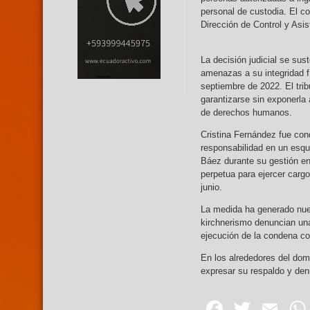
personal de custodia. El co
Dirección de Control y Asi
La decisión judicial se sus
amenazas a su integridad fí
septiembre de 2022. El tri
garantizarse sin exponerla 
de derechos humanos.
Cristina Fernández fue con
responsabilidad en un esqu
Báez durante su gestión en 
perpetua para ejercer carg
junio.
La medida ha generado nuev
kirchnerismo denuncian una 
ejecución de la condena co
En los alrededores del dom
expresar su respaldo y denu
Facebo
Twitte
Em