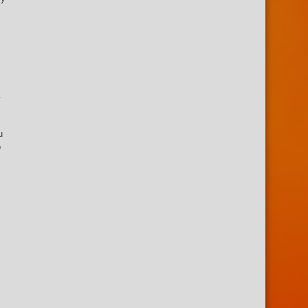
y
u
o