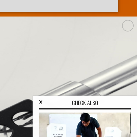
x
CHECK ALSO