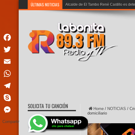
ÚLTIMAS NOTICIAS
Javier Mi
Facebook
Twitter
Email
WhatsApp
Telegram
SOLICITA TU CANCIÓN
Skype
Home
/
NOTICIAS
/
Cri
domiciliario
Messenger
Compartir