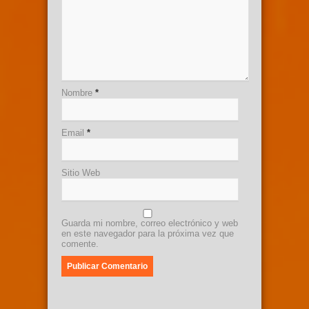
Nombre
*
Email
*
Sitio Web
Guarda mi nombre, correo electrónico y web
en este navegador para la próxima vez que
comente.