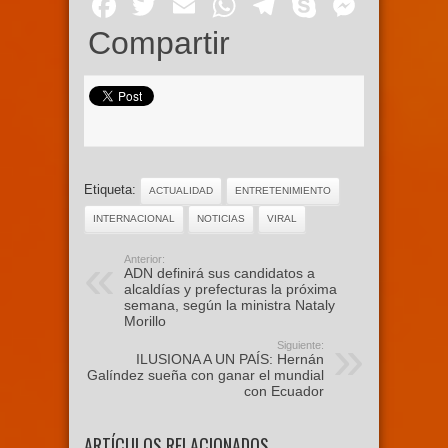
Facebook
Twitter
Email
WhatsApp
Telegram
Skype
Mess
Compartir
Etiqueta:
ACTUALIDAD
ENTRETENIMIENTO
INTERNACIONAL
NOTICIAS
VIRAL
Anterior:
ADN definirá sus candidatos a
alcaldías y prefecturas la próxima
semana, según la ministra Nataly
Morillo
Siguiente:
ILUSIONA A UN PAÍS: Hernán
Galíndez sueña con ganar el mundial
con Ecuador
ARTÍCULOS RELACIONADOS