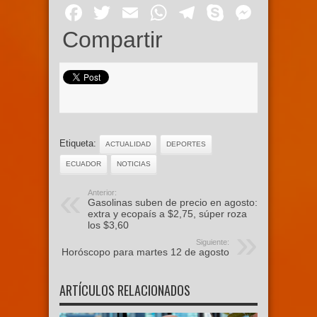
Facebook
Twitter
Email
WhatsApp
Telegram
Skype
Mess
Compartir
Etiqueta:
ACTUALIDAD
DEPORTES
ECUADOR
NOTICIAS
Anterior:
Gasolinas suben de precio en agosto:
extra y ecopaís a $2,75, súper roza
los $3,60
Siguiente:
Horóscopo para martes 12 de agosto
ARTÍCULOS RELACIONADOS