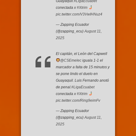
Guayaquil.
#LigaEcuabet
conectada x
#Xtrim
pic.twitter.com/V3VwIHNuz4
— Zapping Ecuador
(@zapping_ecu)
August 11,
2025
El capitán, el León del Capwell
@CSEmelec
iguala 1-1 el
marcador a falta de 15 minutos y
se pone lindo el duelo en
Guayaquil. Luis Fernando anotó
de penal.
#LigaEcuabet
conectada x
#Xtrim
pic.twitter.com/Ring9eimFv
— Zapping Ecuador
(@zapping_ecu)
August 11,
2025