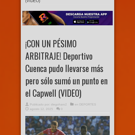
(VIDEO)
¡CON UN PÉSIMO
ARBITRAJE! Deportivo
Cuenca pudo llevarse más
pero sólo sumó un punto en
el Capwell (VIDEO)
Publicado por:
diegoharo2
en
DEPORTES
agosto 12, 2025
0