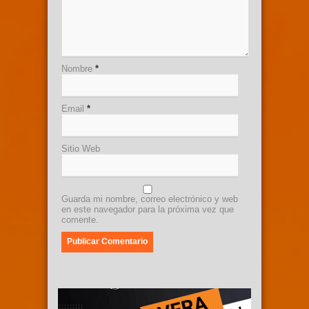
Nombre
*
Email
*
Sitio Web
Guarda mi nombre, correo electrónico y web
en este navegador para la próxima vez que
comente.