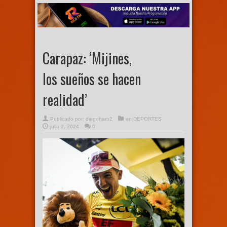
Carapaz: ‘Mijines,
los sueños se hacen
realidad’
Publicado por:
diegoharo2
en
DEPORTES
julio 2, 2024
0