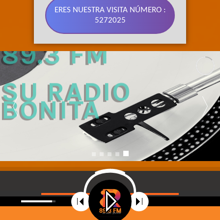
ERES NUESTRA VISITA NÚMERO :
5272025
89.3 FM 
SU RADIO 
BONITA
©
2021
Radio Riobamba Stereo 89.3 FM, Su radio