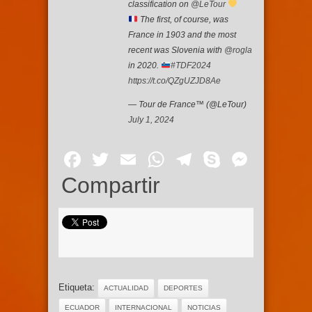
classification on
@LeTour
The first, of course, was
France in 1903 and the most
recent was Slovenia with
@rogla
in 2020.
#TDF2024
https://t.co/QZgUZJD8Ae
— Tour de France™ (@LeTour)
July 1, 2024
Facebook
Twitter
Email
WhatsApp
Telegram
Skype
Mess
Compartir
Etiqueta:
ACTUALIDAD
DEPORTES
ECUADOR
INTERNACIONAL
NOTICIAS