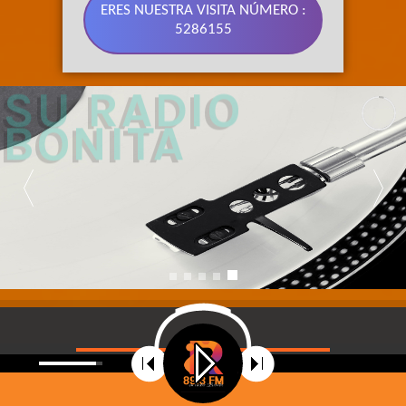
ERES NUESTRA VISITA NÚMERO :
5286155
89.3 FM 
SU RADIO 
BONITA
©
2021
Radio Riobamba Stereo 89.3 FM, Su radio