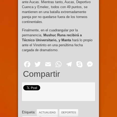
ante Aucas. Mientras tanto, Aucas, Deportivo
Cuenca y Emelec, todos con 49 puntos, se
mantienen en una batalla extremadamente
pareja por no quedarse fuera de los torneos
continentales.
Finalmente, en el cuadrangular por la
permanencia,
Mushuc Runa recibirá a
Técnico Universitario, y Manta
hará lo propio
ante el Vinotinto en una penúltima fecha
cargada de dramatismo.
Facebook
Twitter
Email
WhatsApp
Telegram
Skype
Mess
Compartir
Etiqueta:
ACTUALIDAD
DEPORTES