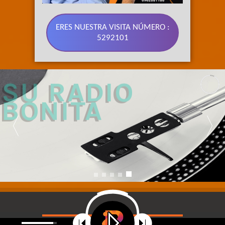
ERES NUESTRA VISITA NÚMERO :
5292101
89.3 FM 
SU RADIO 
BONITA