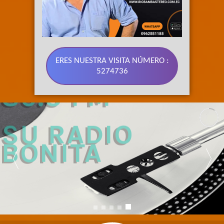
ERES NUESTRA VISITA NÚMERO :
5274736
89.3 FM 
SU RADIO 
BONITA