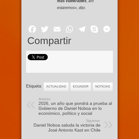
más vulnerables
, ahí
estaremos», dijo.
Facebook
Twitter
Email
WhatsApp
Telegram
Skype
Mess
Compartir
Etiqueta:
ACTUALIDAD
ECUADOR
NOTICIAS
Anterior:
2026, un año que pondrá a prueba al
Gobierno de Daniel Noboa en lo
económico, político y social
Siguiente:
Daniel Noboa saluda la victoria de
José Antonio Kast en Chile