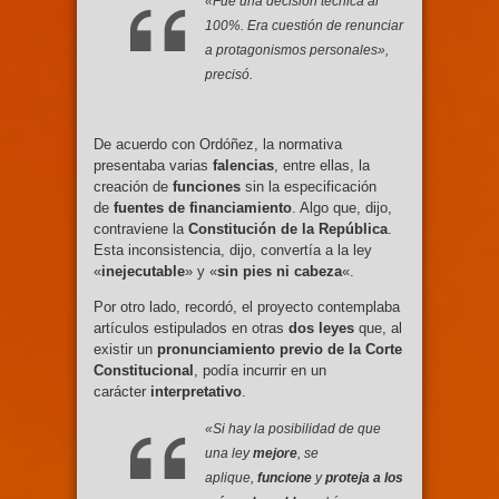
«Fue una decisión técnica al
100%. Era cuestión de renunciar
a protagonismos personales»,
precisó.
De acuerdo con Ordóñez, la normativa
presentaba varias
falencias
, entre ellas, la
creación de
funciones
sin la especificación
de
fuentes de financiamiento
. Algo que, dijo,
contraviene la
Constitución de la República
.
Esta inconsistencia, dijo, convertía a la ley
«
inejecutable
» y «
sin pies ni cabeza
«.
Por otro lado, recordó, el proyecto contemplaba
artículos estipulados en otras
dos leyes
que, al
existir un
pronunciamiento previo de la Corte
Constitucional
, podía incurrir en un
carácter
interpretativo
.
«Si hay la posibilidad de que
una ley
mejore
, se
aplique,
funcione
y
proteja a los