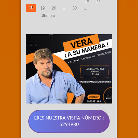
16
17
18
19
20
»
30
...
Último »
ERES NUESTRA VISITA NÚMERO :
5294980