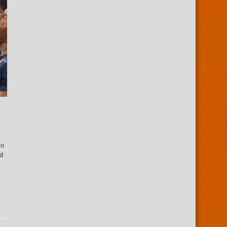
yo
id