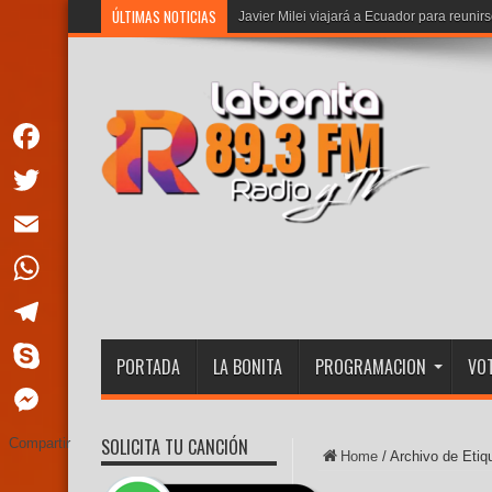
ÚLTIMAS NOTICIAS
Javier Milei viajará a Ecuador para reuni
Facebook
Twitter
Email
WhatsApp
Telegram
PORTADA
LA BONITA
PROGRAMACION
VOT
Skype
Messenger
SOLICITA TU CANCIÓN
Compartir
Home
/
Archivo de Etiq