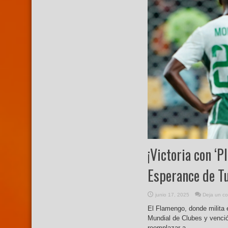
¡Victoria con ‘P
Esperance de Tu
junio 17, 2025
Deja un co
El Flamengo, donde milita 
Mundial de Clubes y venció 
reemplazar a ...