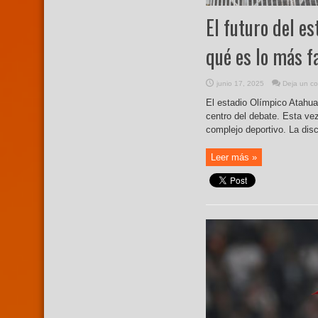
El futuro del e
qué es lo más f
junio 17, 2025
Deja un co
El estadio Olímpico Atahual
centro del debate. Esta vez
complejo deportivo. La disc
Leer más »