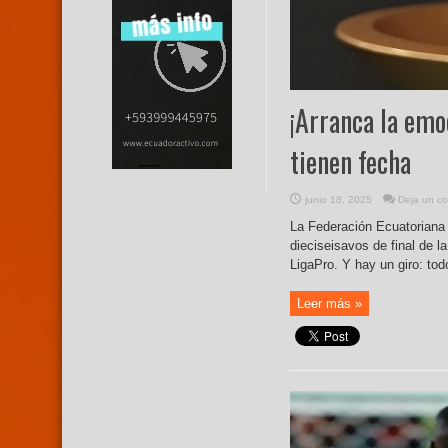
¡Arranca la emo
tienen fecha
junio 18, 2025
Deja un co
La Federación Ecuatoriana d
dieciseisavos de final de l
LigaPro. Y hay un giro: todo
Leer más »