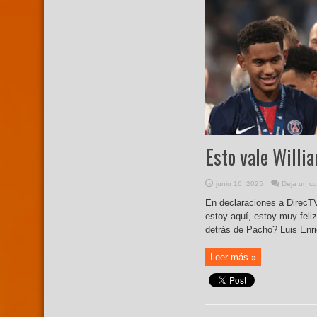
Esto vale Willia
junio 16, 2025
Deja un co
En declaraciones a DirecTV
estoy aquí, estoy muy feli
detrás de Pacho? Luis Enri
Leer más »