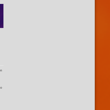
en
io