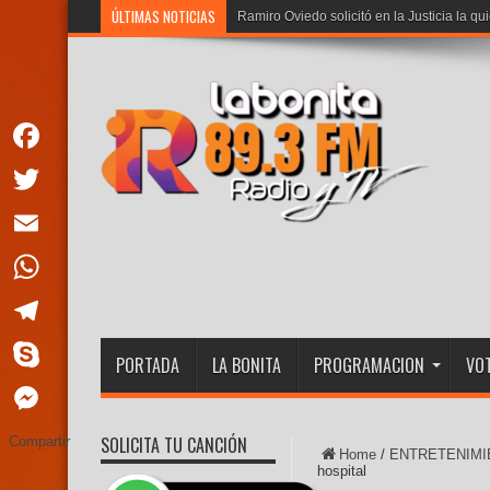
ÚLTIMAS NOTICIAS
Ramiro Oviedo solicitó en la Justicia la qu
Facebook
Twitter
Email
WhatsApp
Telegram
PORTADA
LA BONITA
PROGRAMACION
VOT
Skype
Messenger
SOLICITA TU CANCIÓN
Compartir
Home
/
ENTRETENIMI
hospital