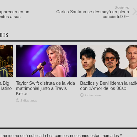
Siguiente:
aparecen en un
Carlos Santana se desmayó en pleno
nitos a sus
concierto￼￼
ADOS
a Big
Taylor Swift disfruta de la vida
Bacilos y Beni lideran la radi
latino
matrimonial junto a Travis
con «Amor de los 90s»
Kelce
2 días atras
2 días atras
lectrónico no será publicada.Los campos necesarios están marcados
*