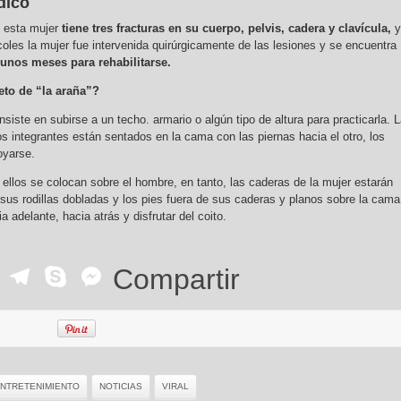
dico
e esta mujer
tiene tres fracturas en su cuerpo, pelvis, cadera y clavícula,
y
oles la mujer fue intervenida quirúrgicamente de las lesiones y se encuentra
gunos meses para rehabilitarse.
eto de “la araña”?
siste en subirse a un techo. armario o algún tipo de altura para practicarla. 
 integrantes están sentados en la cama con las piernas hacia el otro, los
oyarse.
ellos se colocan sobre el hombre, en tanto, las caderas de la mujer estarán
 sus rodillas dobladas y los pies fuera de sus caderas y planos sobre la cama
adelante, hacia atrás y disfrutar del coito.
ok
r
ail
WhatsApp
Telegram
Skype
Messenger
Compartir
NTRETENIMIENTO
NOTICIAS
VIRAL