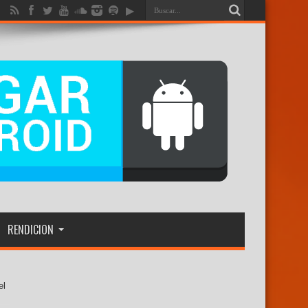
RENDICION
el