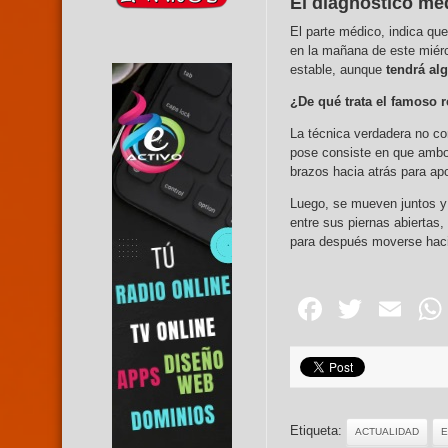
El diagnóstico mé
El parte médico, indica qu
en la mañana de este miérc
estable, aunque
tendrá al
¿De qué trata el famoso r
La técnica verdadera no con
pose consiste en que ambos
brazos hacia atrás para ap
Luego, se mueven juntos y 
entre sus piernas abiertas,
para después moverse hacia 
Facebo
Twitte
Em
Etiqueta:
ACTUALIDAD
E