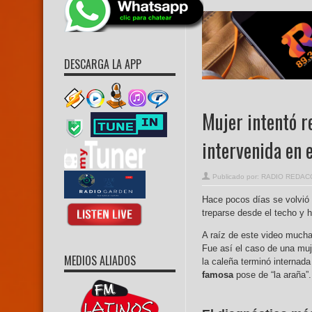
DESCARGA LA APP
Mujer intentó r
intervenida en e
Publicado por:
RADIO REDAC
Hace pocos días se volvió v
treparse desde el techo y 
A raíz de este video muchas
Fue así el caso de una muj
MEDIOS ALIADOS
la caleña terminó internada
famosa
pose de “la araña”.