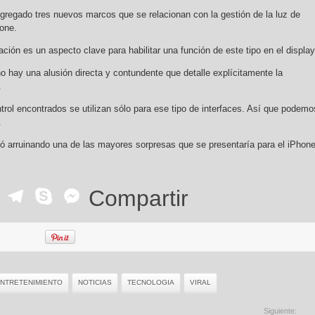
gregado tres nuevos marcos que se relacionan con la gestión de la luz de
hone.
ación es un aspecto clave para habilitar una función de este tipo en el display
o hay una alusión directa y contundente que detalle explícitamente la
.
trol encontrados se utilizan sólo para ese tipo de interfaces. Así que podemo
.
 arruinando una de las mayores sorpresas que se presentaría para el iPhon
ok
r
ail
WhatsApp
Telegram
Skype
Messenger
Compartir
NTRETENIMIENTO
NOTICIAS
TECNOLOGIA
VIRAL
Siguiente: