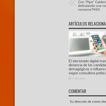
Con “Pipe” Calder
disfrutando una c
romance?￼￼
ARTÍCULOS RELACION
El electorado digital ma
distancia de los candida
demagógicos e influenc
según consultora polític
9 días atras
COMENTAR
Su dirección de correo e