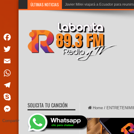
ÚLTIMAS NOTICIAS
Javier Milei viajará a Ecuador para reuni
Facebook
Twitter
Email
WhatsApp
Telegram
SOLICITA TU CANCIÓN
Skype
Home
/
ENTRETENIMI
Messenger
Compartir