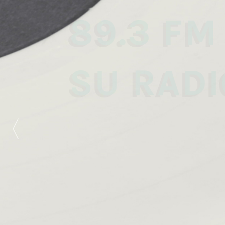
89.3 FM
SU RADI