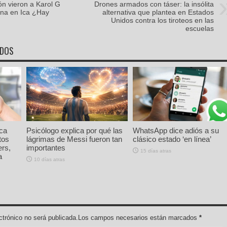
ón vieron a Karol G
Drones armados con táser: la insólita
ena en Ica ¿Hay
alternativa que plantea en Estados
Unidos contra los tiroteos en las
escuelas
ADOS
rca
Psicólogo explica por qué las
WhatsApp dice adiós a su
tos
lágrimas de Messi fueron tan
clásico estado ‘en línea’
ers,
importantes
15 días atras
a
10 días atras
lectrónico no será publicada.Los campos necesarios están marcados
*