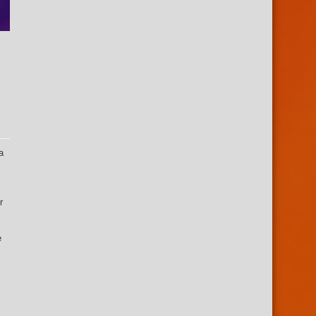
a
r
e