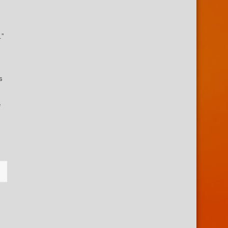
.”
s
e