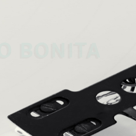
 
O BONITA