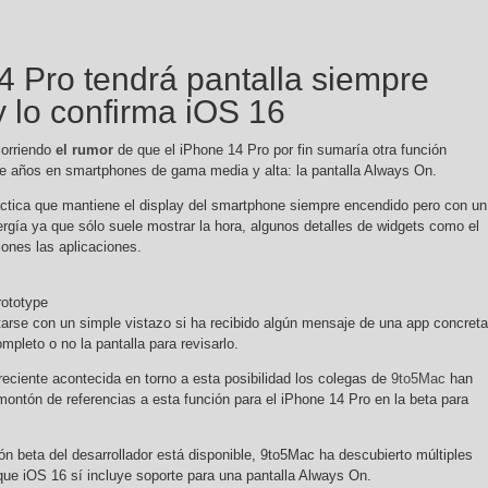
4 Pro tendrá pantalla siempre
 lo confirma iOS 16
corriendo
el rumor
de que el iPhone 14 Pro por fin sumaría otra función
nte años en smartphones de gama media y alta: la pantalla Always On.
ráctica que mantiene el display del smartphone siempre encendido pero con un
ía ya que sólo suele mostrar la hora, algunos detalles de widgets como el
iones las aplicaciones.
ototype
tarse con un simple vistazo si ha recibido algún mensaje de una app concreta
ompleto o no la pantalla para revisarlo.
 reciente acontecida en torno a esta posibilidad los colegas de
9to5Mac
han
ontón de referencias a esta función para el iPhone 14 Pro en la beta para
ón beta del desarrollador está disponible, 9to5Mac ha descubierto múltiples
que iOS 16 sí incluye soporte para una pantalla Always On.