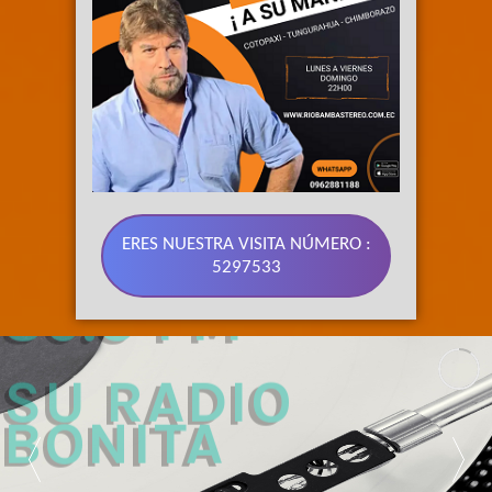
ERES NUESTRA VISITA NÚMERO :
5297533
89.3 FM 
SU RADIO 