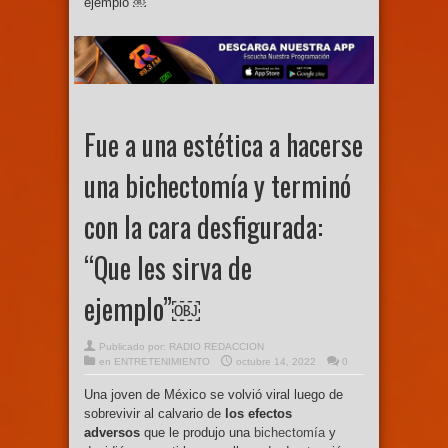
ejemplo”￼
Fue a una estética a hacerse
una bichectomía y terminó
con la cara desfigurada:
“Que les sirva de
ejemplo”￼
Publicado por:
RADIO REDACCION
en
ENTRETENIMIENTO
octubre 14, 2022
0
Una joven de México se volvió viral luego de
sobrevivir al calvario de
los efectos
adversos
que le produjo una
bichectomía
y