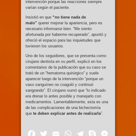
intervención porque las reacciones siempre
varían según el paciente.
Insistió en que
“no tiene nada de
malo”
querer mejorar la apariencia, pero es
necesario informarse bien. “Me siento
afortunada por haberme recuperado”, apuntó y
ofreció el espacio para las inquietudes que
tuviesen los usuarios.
Uno de los seguidores, que se presenta como
cirujano dentista en su perfil, explicó en los
comentarios de la publicación que su caso se
trató de un “hematoma quirúrgico” y suele
aparecer luego de la intervención “porque un
vaso sanguíneo no coaguló y continuó
sangrando”. El cirujano sumó que “lo indicado
era drenar lo antes posible y manejarlo con
medicamentos. Lamentablemente, esta es una
de las complicaciones de una bichectomía
que
te deben explicar antes de realizarla
”.
Facebook
Twitter
Email
WhatsApp
Telegram
Skype
Mess