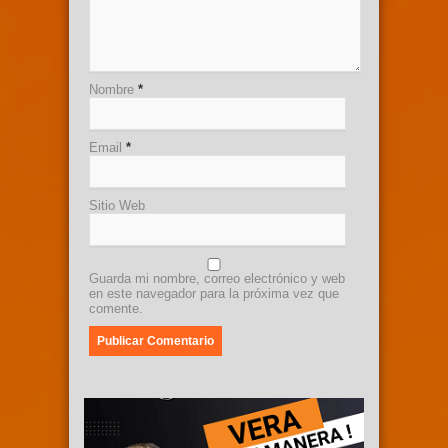
Nombre
*
Email
*
Sitio Web
Guarda mi nombre, correo electrónico y web
en este navegador para la próxima vez que
comente.