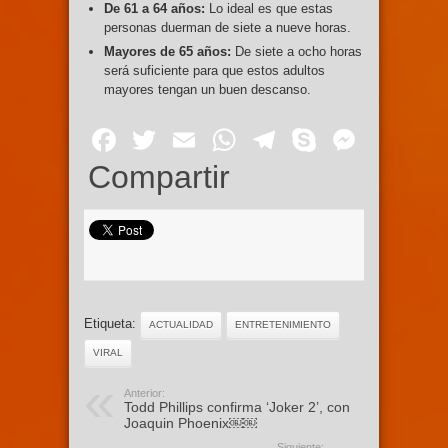
De 61 a 64 años:
Lo ideal es que estas
personas duerman de siete a nueve horas.
Mayores de 65 años:
De siete a ocho horas
será suficiente para que estos adultos
mayores tengan un buen descanso.
Facebook
Twitter
Email
WhatsApp
Telegram
Skype
Mess
Compartir
Etiqueta:
ACTUALIDAD
ENTRETENIMIENTO
VIRAL
Anterior:
Todd Phillips confirma ‘Joker 2’, con
Joaquin Phoenix￼￼
Siguiente: