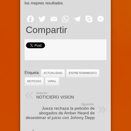
los mejores resultados.
Facebook
Twitter
Email
WhatsApp
Telegram
Skype
Mess
Compartir
Etiqueta:
ACTUALIDAD
ENTRETENIMIENTO
NOTICIAS
VIRAL
Anterior:
NOTICIERO VISION
Siguiente:
Jueza rechaza la petición de
abogados de Amber Heard de
desestimar el juicio con Johnny Depp