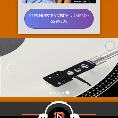
ERES NUESTRA VISITA NÚMERO :
5299803
89.3 FM 
SU RADIO 
BONITA