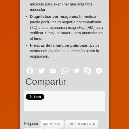
músculo para examinar una sola fibra
muscular.
Diagnóstico por imágenes:
El médico
puede pedir una tomografía computarizada
(TC) o una resonancia magnética (RM) para
verificar si hay un tumor u otra anomalía en
el timo.
Pruebas de la función pulmonar:
Estos
exámenes evalúan si la afección altera la
respiración.
Facebook
Twitter
Email
WhatsApp
Telegram
Skype
Mess
Compartir
Etiqueta:
ACTUALIDAD
ENTRETENIMIENTO