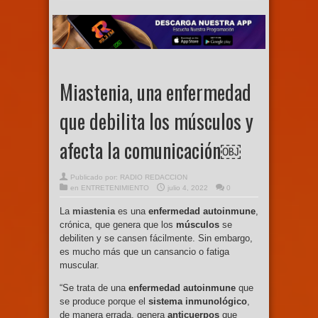
Miastenia, una enfermedad
que debilita los músculos y
afecta la comunicación￼
Publicado por:
RADIO REDACCION
en
ENTRETENIMIENTO
julio 4, 2022
0
La
miastenia
es una
enfermedad autoinmune
,
crónica, que genera que los
músculos
se
debiliten y se cansen fácilmente. Sin embargo,
es mucho más que un cansancio o fatiga
muscular.
“Se trata de una
enfermedad autoinmune
que
se produce porque el
sistema inmunológico
,
de manera errada, genera
anticuerpos
que